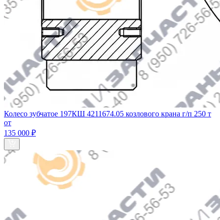
Колесо зубчатое 197КШ 4211674.05 козлового крана г/п 250 т
от
135 000 ₽