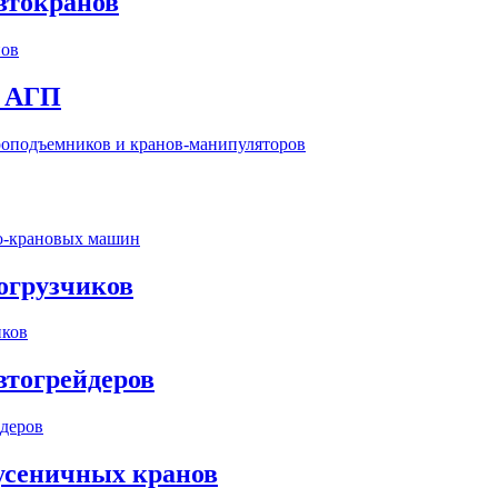
втокранов
, АГП
огрузчиков
втогрейдеров
гусеничных кранов