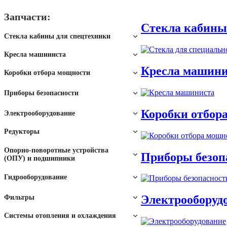
Запчасти:
Стекла кабины
Стекла кабины для спецтехники
Стекла для автокранов
Кресла машиниста
Кресла машини
Кресла машинистов
Коробки отбора мощности
Стекла для автогрейдеров
КОМ Hipomak
Приборы безопасности
Крановые кресла-пульты
Анемометры
Коробки отбор
Электрооборудование
Стекла для бурильно-
КОМ Hydrax
Блоки БРФ, БРК, БРП,
Редукторы
сваебойных машин
БРПФ
ОНК
Цилиндрические
Опорно-поворотные устройства
Приборы безоп
(ОПУ) и подшипники
КОМ Bezares
редукторы
ОПУ башенного крана
Стекла для мини-
Гидрооборудование
Токоприемники
ОГМ
погрузчиков
Гидронасосы, гидромоторы
Электрооборуд
Фильтры
КОМ OMFB
Коническо-
ОПУ гусеничного крана
цилиндрические редукторы
Масляные
Системы отопления и охлаждения
Электродвигатели
ЗОН