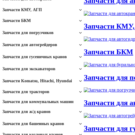
Запчасти для а
Подкладочные плиты
Запчасти КМУ, АГП
силовых опор
Запчасти для
Запчасти БКМ
Запчасти КМУ
автоподъемников
Запчасти для БКМ-317
Запчасти для погрузчиков
Блоки полиспаста для
Запчасти Dressta Stalova
Запчасти для автогрейдеров
автокранов
Запчасти для импортных
Запчасти БКМ
Wola
Запчасти для БКМ-515
Запчасти для ГС-18.07,
Запчасти для гусеничных кранов
грузовиков
ГС-25.09
Запчасти для ДЭК-251
Плиты скольжения для
Запчасти для экскаваторов
Запчасти для В-138, В-140
Запчасти для БМ-205
Запчасти для п
автокранов
Коробки КПП для
Запчасти для кранов-
Запчасти Komatsu, Hitachi, Hyundai
Запчасти для ДЗ-122
экскаватора
манипуляторов
Запчасти крана Клинцы
Топливная аппаратура
Запчасти для тракторов
Запчасти для ПУМ-500
Запчасти для БМ-202
Пяты и подпятники
Запчасти для а
Запчасти для коммунальных машин
Стекла для тракторов
Запчасти для ДЗ-143,
автокрана
Радиаторы экскаватора
Запчасти для Челябинец
Запчасти для ж/д кранов
Пальцы
ДЗ-180, ГС-14.02
Запчасти для BOBCAT
ДЭК
Стекла для ж/д кранов
Ходовая часть трактора
Запчасти для башенных кранов
Запчасти для 
Стрела, рукоять
Метизы, болты и
Запчасти для козловых кранов