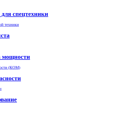
 для спецтехники
ста
а мощности
асности
ование