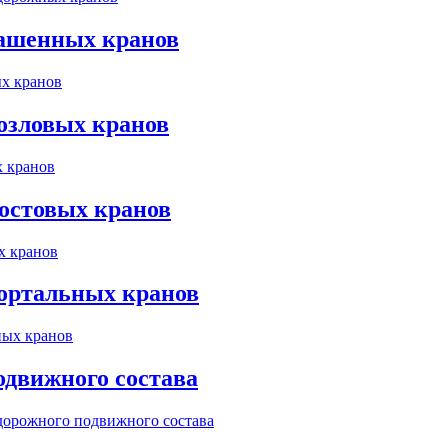
башенных кранов
озловых кранов
мостовых кранов
портальных кранов
одвижного состава