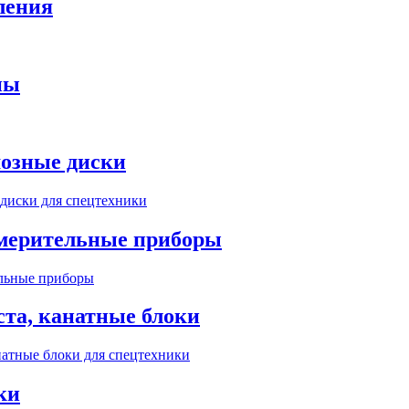
ления
пы
мозные диски
мерительные приборы
ста, канатные блоки
ки