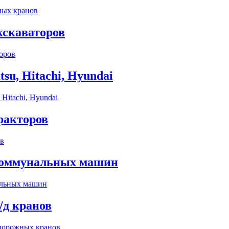
кскаваторов
su, Hitachi, Hyundai
ракторов
коммунальных машин
/д кранов