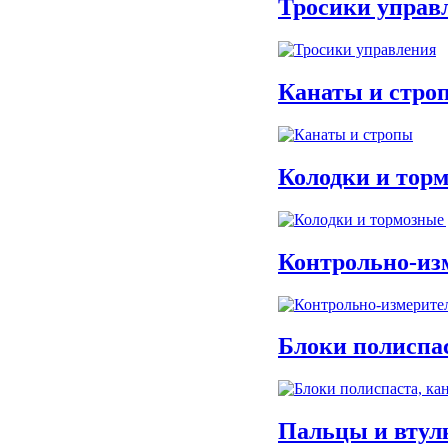
Тросики управ
Hidromek
Тепловозы АО УК «БМЗ»
Упоры противооткатные
Радиоуправление Elfatek
Канатные блоки для
гусеничных кранов
Канаты и стро
Железнодорожная техника
Подвески трубопроводов
Колодки и тор
Контрольно-из
Блоки полиспа
Пальцы и втул