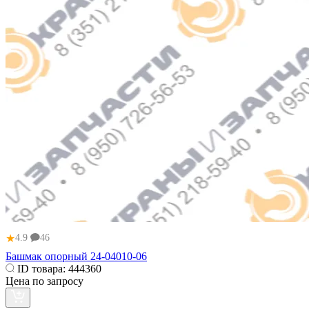
★
4.9
46
Башмак опорный 24-04010-06
ID товара:
444360
Цена по запросу