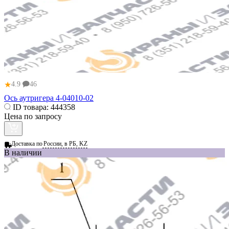
★
4.9
46
Ось аутригера 4-04010-02
ID товара:
444358
Цена по запросу
Доставка по
России, в РБ, KZ
В наличии