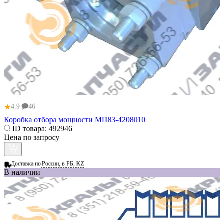
★
4.9
46
Коробка отбора мощности МП83-4208010
ID товара:
492946
Цена по запросу
Доставка по
России, в РБ, KZ
В наличии