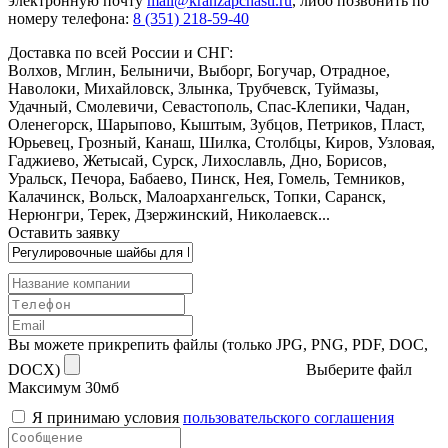
электронную почту
mail@kranzapchasti.ru
, либо позвонить по
номеру телефона:
8 (351) 218-59-40
Доставка по всей России и СНГ:
Волхов, Мглин, Белыничи, Выборг, Богучар, Отрадное,
Наволоки, Михайловск, Злынка, Трубчевск, Туймазы,
Удачный, Смолевичи, Севастополь, Спас-Клепики, Чадан,
Оленегорск, Шарыпово, Кыштым, Зубцов, Петриков, Пласт,
Юрьевец, Грозный, Канаш, Шилка, Столбцы, Киров, Узловая,
Гаджиево, Жетысай, Сурск, Лихославль, Дно, Борисов,
Уральск, Печора, Бабаево, Пинск, Нея, Гомель, Темников,
Калачинск, Вольск, Малоархангельск, Топки, Саранск,
Нерюнгри, Терек, Дзержинский, Николаевск...
Оставить заявку
Вы можете прикрепить файлы (только JPG, PNG, PDF, DOC,
DOCX)
Выберите файл
Максимум 30мб
Я принимаю условия
пользовательского соглашения