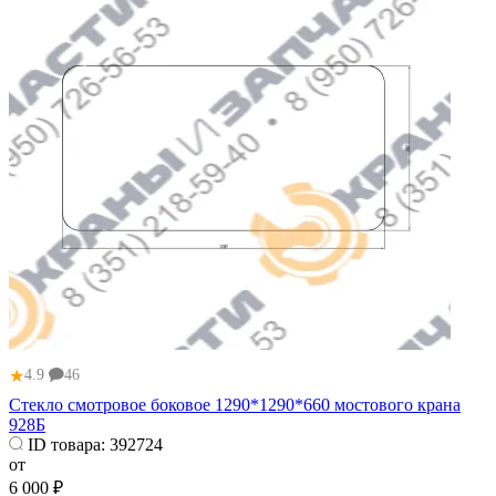
★
4.9
46
Стекло смотровое боковое 1290*1290*660 мостового крана
928Б
ID товара:
392724
от
6 000 ₽