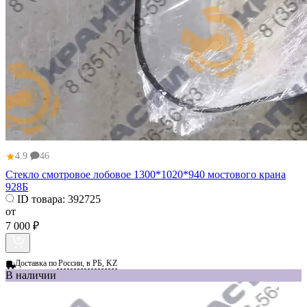
★
4.9
46
Стекло смотровое лобовое 1300*1020*940 мостового крана
928Б
ID товара:
392725
от
7 000 ₽
Доставка по
России, в РБ, KZ
В наличии