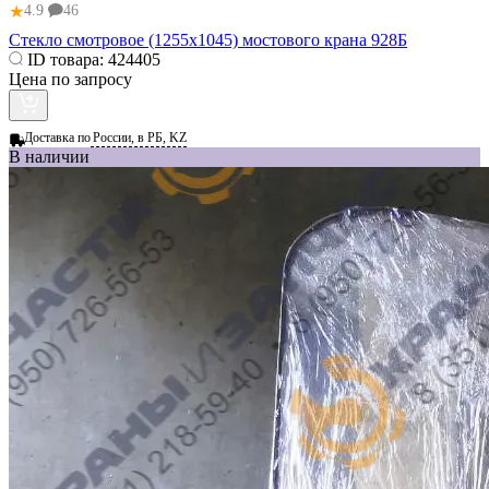
★
4.9
46
Стекло смотровое (1255x1045) мостового крана 928Б
ID товара:
424405
Цена по запросу
Доставка по
России, в РБ, KZ
В наличии