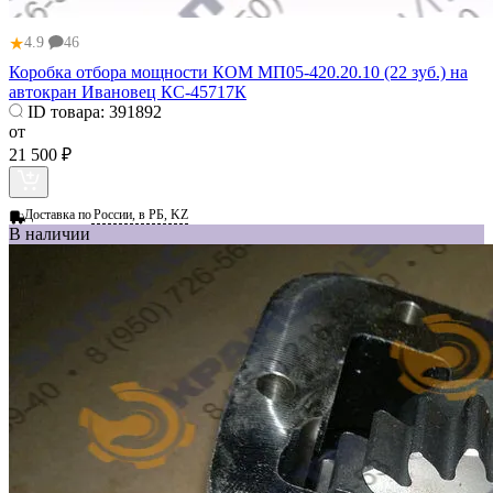
★
4.9
46
Коробка отбора мощности КОМ МП05-420.20.10 (22 зуб.) на
автокран Ивановец КС-45717К
ID товара:
391892
от
21 500 ₽
Доставка по
России, в РБ, KZ
В наличии