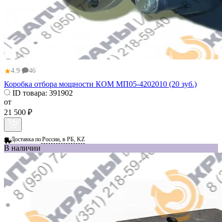
★
4.9
46
Коробка отбора мощности КОМ МП05-4202010 (20 зуб.)
ID товара:
391902
от
21 500 ₽
Доставка по
России, в РБ, KZ
В наличии