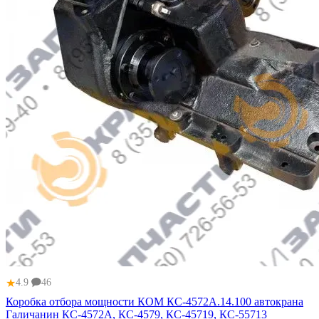
★
4.9
46
Коробка отбора мощности КОМ КС-4572А.14.100 автокрана
Галичанин КС-4572А, КС-4579, КС-45719, КС-55713