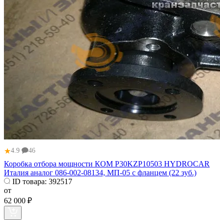
★
4.9
46
Коробка отбора мощности КОМ P30KZP10503 HYDROCAR
Италия аналог 086-002-08134, МП-05 с фланцем (22 зуб.)
ID товара:
392517
от
62 000 ₽