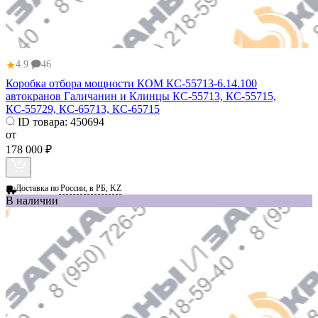
★
4.9
46
Коробка отбора мощности КОМ КС-55713-6.14.100
автокранов Галичанин и Клинцы КС-55713, КС-55715,
КС-55729, КС-65713, КС-65715
ID товара:
450694
от
178 000 ₽
Доставка по
России, в РБ, KZ
В наличии