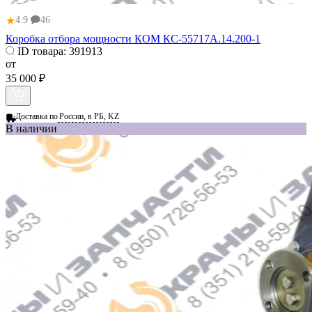
★
4.9
46
Коробка отбора мощности КОМ КС-55717А.14.200-1
ID товара:
391913
от
35 000 ₽
Доставка по
России, в РБ, KZ
В наличии