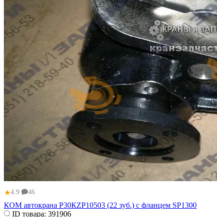
★
4.9
46
КОМ автокрана Р30КZР10503 (22 зуб.) с фланцем SP1300
ID товара:
391906