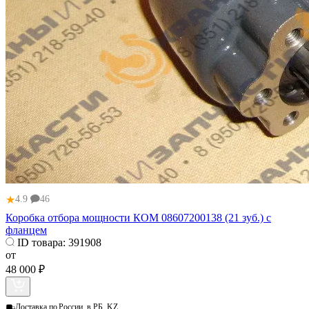
★
4.9
46
Коробка отбора мощности КОМ 08607200138 (21 зуб.) с
фланцем
ID товара:
391908
от
48 000 ₽
Доставка по
России, в РБ, KZ