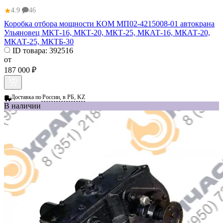
★
4.9
46
Коробка отбора мощности КОМ МП02-4215008-01 автокрана
Ульяновец МКТ-16, МКТ-20, МКТ-25, МКАТ-16, МКАТ-20,
МКАТ-25, МКТБ-30
ID товара:
392516
от
187 000 ₽
Доставка по
России, в РБ, KZ
В наличии