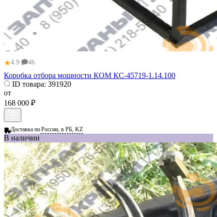
★
4.9
46
Коробка отбора мощности КОМ КС-45719-1.14.100
ID товара:
391920
от
168 000 ₽
Доставка по
России, в РБ, KZ
В наличии