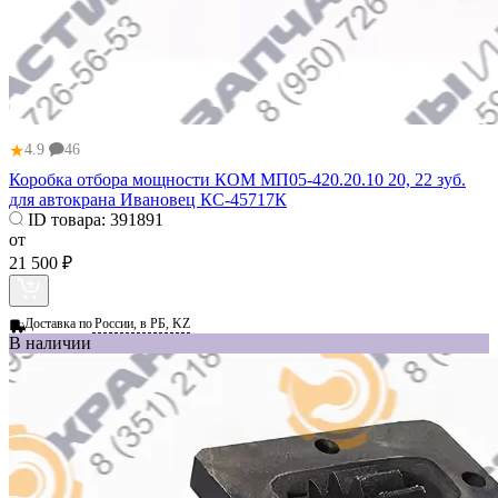
★
4.9
46
Коробка отбора мощности КОМ МП05-420.20.10 20, 22 зуб.
для автокрана Ивановец КС-45717К
ID товара:
391891
от
21 500 ₽
Доставка по
России, в РБ, KZ
В наличии