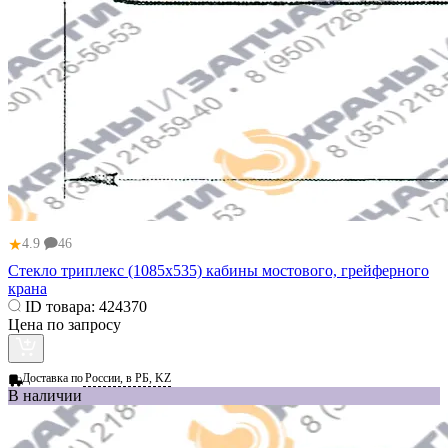
★
4.9
46
Стекло триплекс (1085x535) кабины мостового, грейферного
крана
ID товара:
424370
Цена по запросу
Доставка по
России, в РБ, KZ
В наличии