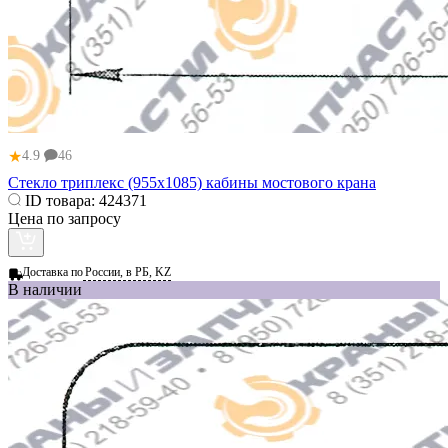
★
4.9
46
Стекло триплекс (955x1085) кабины мостового крана
ID товара:
424371
Цена по запросу
Доставка по
России, в РБ, KZ
В наличии