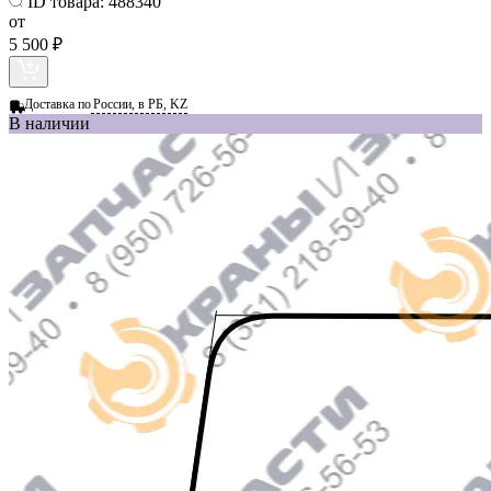
ID товара:
488340
от
5 500 ₽
Доставка по
России, в РБ, KZ
В наличии