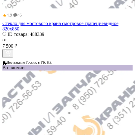
★
4.9
46
Стекло для мостового крана смотровое трапециевидное
820х850
ID товара:
488339
от
7 500 ₽
Доставка по
России, в РБ, KZ
В наличии