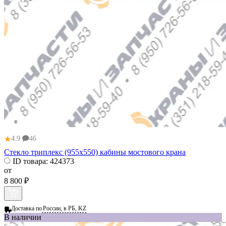
★
4.9
46
Стекло триплекс (955x550) кабины мостового крана
ID товара:
424373
от
8 800 ₽
Доставка по
России, в РБ, KZ
В наличии