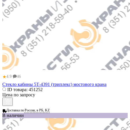
★
4.9
46
Стекло кабины 5Т-4391 (триплекс) мостового крана
ID товара:
451252
Цена по запросу
Доставка по
России, в РБ, KZ
В наличии