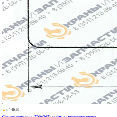
★
4.9
46
Стекло триплекс (590x265) кабины мостового крана