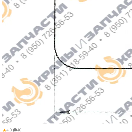
★
4.9
46