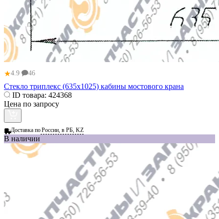
★
4.9
46
Стекло триплекс (635x1025) кабины мостового крана
ID товара:
424368
Цена по запросу
Доставка по
России, в РБ, KZ
В наличии