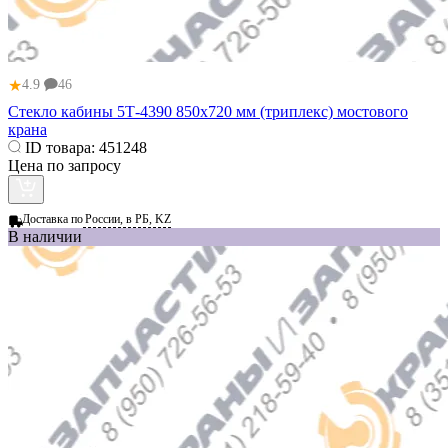
★
4.9
46
Стекло кабины 5Т-4390 850х720 мм (триплекс) мостового
крана
ID товара:
451248
Цена по запросу
Доставка по
России, в РБ, KZ
В наличии