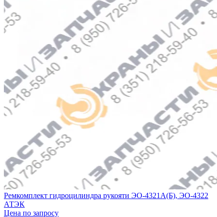
Ремкомплект гидроцилиндра рукояти ЭО-4321А(Б), ЭО-4322
АТЭК
Цена по запросу