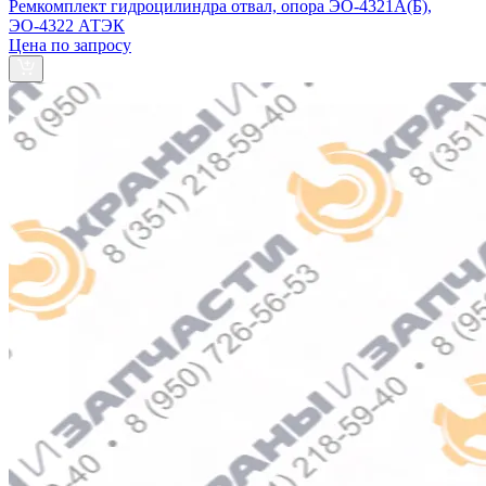
Ремкомплект гидроцилиндра отвал, опора ЭО-4321А(Б),
ЭО-4322 АТЭК
Цена по запросу