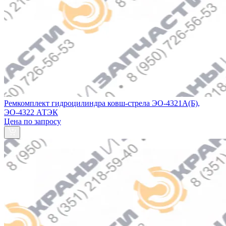
Ремкомплект гидроцилиндра ковш-стрела ЭО-4321А(Б),
ЭО-4322 АТЭК
Цена по запросу