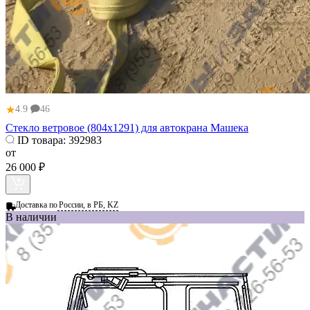
★
4.9
46
Стекло ветровое (804х1291) для автокрана Машека
ID товара:
392983
от
26 000 ₽
Доставка по
России, в РБ, KZ
В наличии