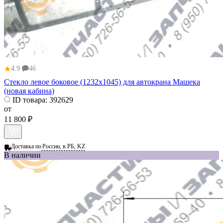
★
4.9
46
Стекло левое боковое (1232х1045) для автокрана Машека
(новая кабина)
ID товара:
392629
от
11 800 ₽
Доставка по
России, в РБ, KZ
В наличии