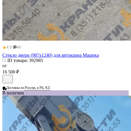
★
4.9
46
Стекло двери (987х1240) для автокрана Машека
ID товара:
392985
от
16 500 ₽
Доставка по
России, в РБ, KZ
В наличии