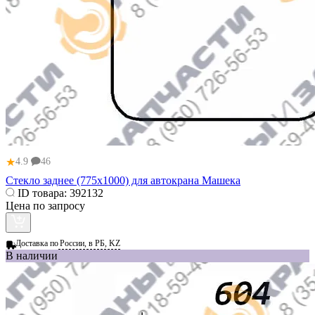
★
4.9
46
Стекло заднее (775х1000) для автокрана Машека
ID товара:
392132
Цена по запросу
Доставка по
России, в РБ, KZ
В наличии