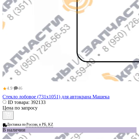
★
4.9
46
Стекло лобовое (731х1051) для автокрана Машека
ID товара:
392133
Цена по запросу
Доставка по
России, в РБ, KZ
В наличии