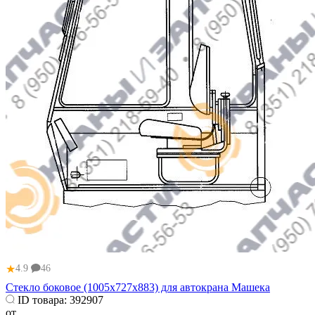
★
4.9
46
Стекло боковое (1005х727х883) для автокрана Машека
ID товара:
392907
от