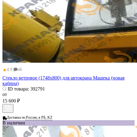
★
4.9
46
Стекло ветровое (1748х800) для автокрана Машека (новая
кабина)
ID товара:
392791
от
15 600 ₽
Доставка по
России, в РБ, KZ
В наличии