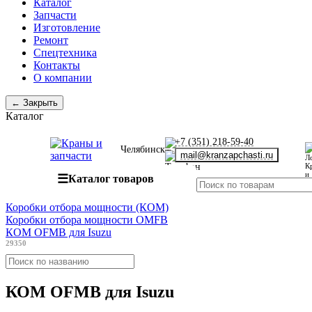
Каталог
Запчасти
Изготовление
Ремонт
Спецтехника
Контакты
О компании
← Закрыть
Каталог
+7 (351) 218-59-40
Челябинск
mail@kranzapchasti.ru
☰
Каталог товаров
Коробки отбора мощности (КОМ)
Коробки отбора мощности OMFB
КОМ OFMB для Isuzu
29350
КОМ OFMB для Isuzu