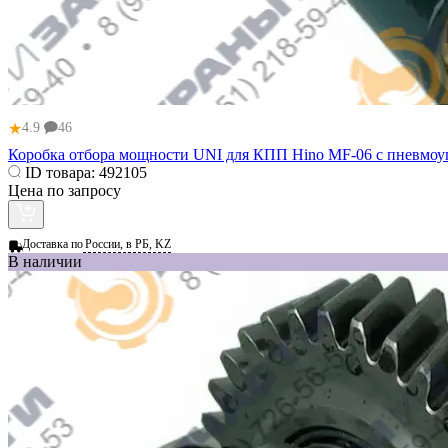
★
4.9
46
Коробка отбора мощности UNI для КПП Hino MF-06 с пневмо
ID товара:
492105
Цена по запросу
Доставка по
России, в РБ, KZ
В наличии