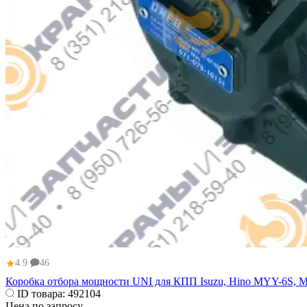
★
4.9
46
Коробка отбора мощности UNI для КПП Isuzu, Hino MYY-6S, 
ID товара:
492104
Цена по запросу