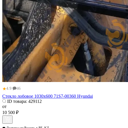
★
4.9
46
Стекло лобовое 1030х600 71S7-00360 Нуundai
ID товара:
429112
от
10 500 ₽
Доставка по
России, в РБ, KZ