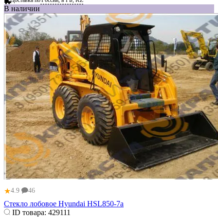
В наличии
★
4.9
46
Стекло лобовое Нуundai HSL850-7a
ID товара:
429111