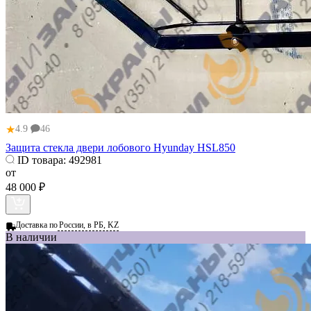
★
4.9
46
Защита стекла двери лобового Hyunday HSL850
ID товара:
492981
от
48 000 ₽
Доставка по
России, в РБ, KZ
В наличии