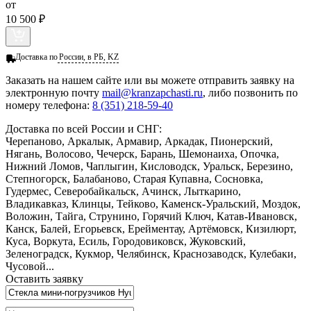
от
10 500 ₽
Доставка по
России, в РБ, KZ
Заказать
на нашем сайте или вы можете отправить заявку на
электронную почту
mail@kranzapchasti.ru
, либо позвонить по
номеру телефона:
8 (351) 218-59-40
Доставка по всей России и СНГ:
Черепаново, Аркалык, Армавир, Аркадак, Пионерский,
Нягань, Волосово, Чечерск, Барань, Шемонаиха, Опочка,
Нижний Ломов, Чаплыгин, Кисловодск, Уральск, Березино,
Степногорск, Балабаново, Старая Купавна, Сосновка,
Гудермес, Северобайкальск, Ачинск, Лыткарино,
Владикавказ, Клинцы, Тейково, Каменск-Уральский, Моздок,
Воложин, Тайга, Струнино, Горячий Ключ, Катав-Ивановск,
Канск, Балей, Егорьевск, Ерейментау, Артёмовск, Кизилюрт,
Куса, Воркута, Есиль, Городовиковск, Жуковский,
Зеленоградск, Кукмор, Челябинск, Краснозаводск, Кулебаки,
Чусовой...
Оставить заявку