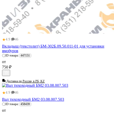
★
4.9
46
Вкладыш (текстолит) БМ-302Б.09.50.011-01 для установки
ямобуров
ID товара:
447151
от
750 ₽
Доставка по
России, в РБ, KZ
★
4.9
46
Вал тихоходный БМ2 03.08.007.503
ID товара:
458439
от