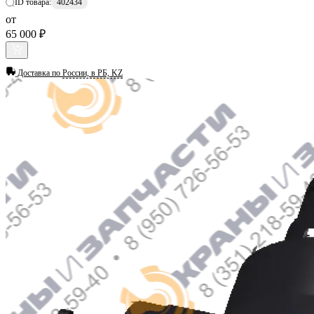
ID товара:
402434
от
65 000 ₽
Доставка по
России, в РБ, KZ