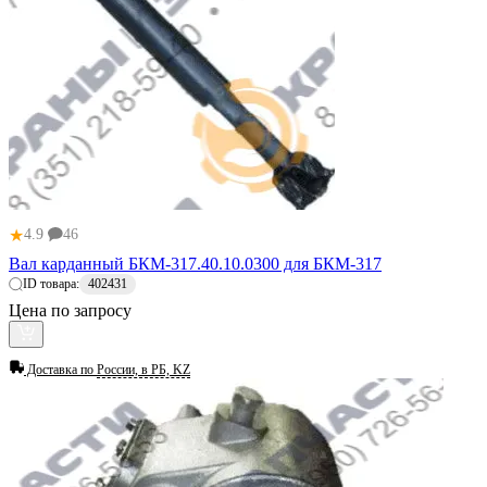
★
4.9
46
Вал карданный БКМ-317.40.10.0300 для БКМ-317
ID товара:
402431
Цена по запросу
Доставка по
России, в РБ, KZ