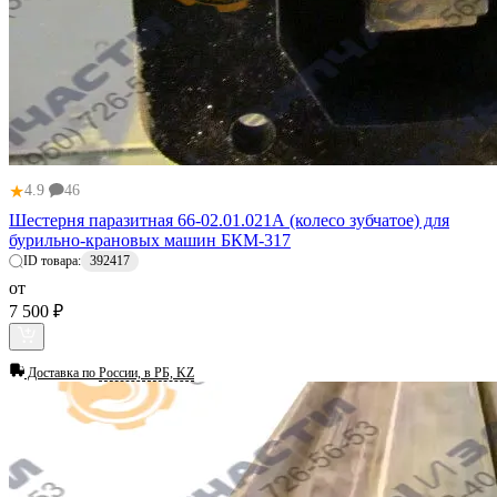
★
4.9
46
Шестерня паразитная 66-02.01.021А (колесо зубчатое) для
бурильно-крановых машин БКМ-317
ID товара:
392417
от
7 500 ₽
Доставка по
России, в РБ, KZ