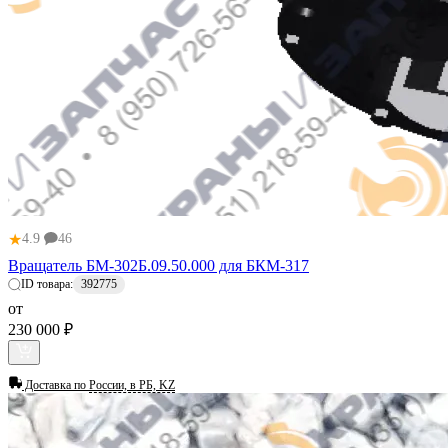
★
4.9
46
Вращатель БМ-302Б.09.50.000 для БКМ-317
ID товара:
392775
от
230 000 ₽
Доставка по
России, в РБ, KZ