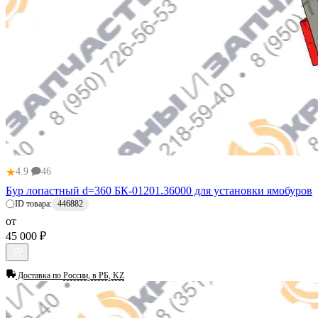
★
4.9
46
Бур лопастный d=360 БК-01201.36000 для установки ямобуров
ID товара:
446882
от
45 000 ₽
Доставка по
России, в РБ, KZ