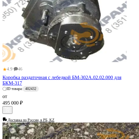
★
4.9
46
Коробка раздаточная с лебедкой БМ-302А.02.02.000 для
БКМ-317
ID товара:
402432
от
495 000 ₽
Доставка по
России, в РБ, KZ