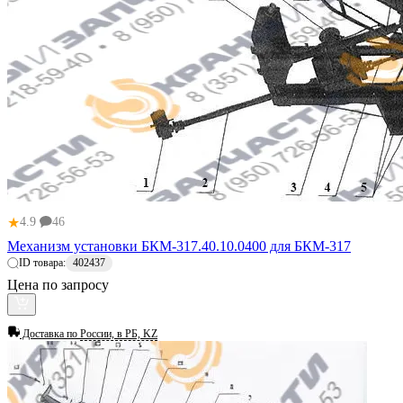
★
4.9
46
Механизм установки БКМ-317.40.10.0400 для БКМ-317
ID товара:
402437
Цена по запросу
Доставка по
России, в РБ, KZ