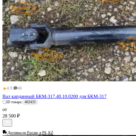
★
4.9
46
Вал карданный БКМ-317.40.10.0200 для БКМ-317
ID товара:
402433
от
28 500 ₽
Доставка по
России, в РБ, KZ