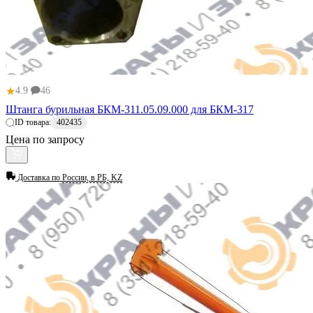
★
4.9
46
Штанга бурильная БКМ-311.05.09.000 для БКМ-317
ID товара:
402435
Цена по запросу
Доставка по
России, в РБ, KZ