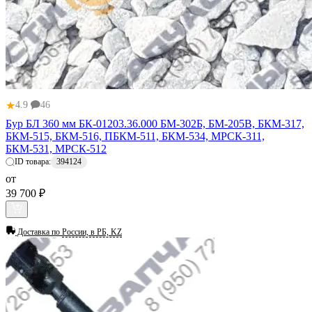
★
4.9
46
Бур БЛ 360 мм БК-01203.36.000 БМ-302Б, БМ-205В, БКМ-317,
БКМ-515, БКМ-516, ПБКМ-511, БКМ-534, МРСК-311,
БКМ-531, МРСК-512
ID товара:
394124
от
39 700 ₽
Доставка по
России, в РБ, KZ