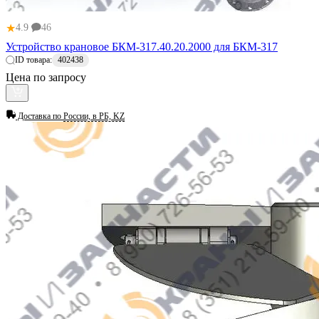
★
4.9
46
Устройство крановое БКМ-317.40.20.2000 для БКМ-317
ID товара:
402438
Цена по запросу
Доставка по
России, в РБ, KZ