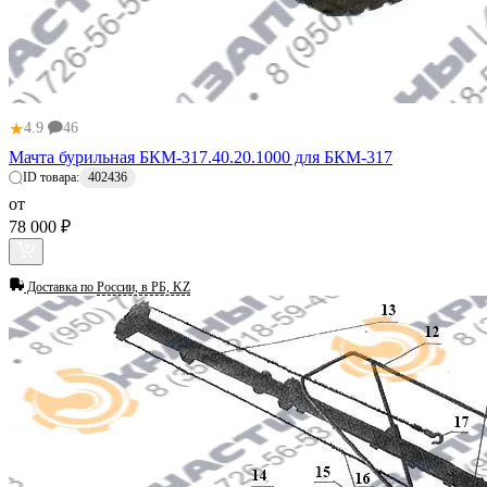
★
4.9
46
Мачта бурильная БКМ-317.40.20.1000 для БКМ-317
ID товара:
402436
от
78 000 ₽
Доставка по
России, в РБ, KZ