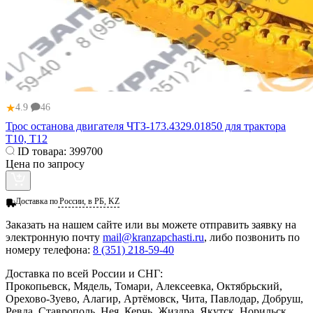
★
4.9
46
Трос останова двигателя ЧТЗ-173.4329.01850 для трактора
Т10, Т12
ID товара:
399700
Цена по запросу
Доставка по
России, в РБ, KZ
Заказать
на нашем сайте или вы можете отправить заявку на
электронную почту
mail@kranzapchasti.ru
, либо позвонить по
номеру телефона:
8 (351) 218-59-40
Доставка по всей России и СНГ:
Прокопьевск, Мядель, Томари, Алексеевка, Октябрьский,
Орехово-Зуево, Алагир, Артёмовск, Чита, Павлодар, Добруш,
Ревда, Ставрополь, Нея, Керчь, Жиздра, Якутск, Норильск,