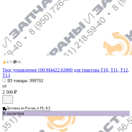
★
4.9
46
Трос управления 100.М4422.02800 для трактора Т10, Т11, Т12,
Т13
ID товара:
399702
от
2 500 ₽
Доставка по
России, в РБ, KZ
В наличии