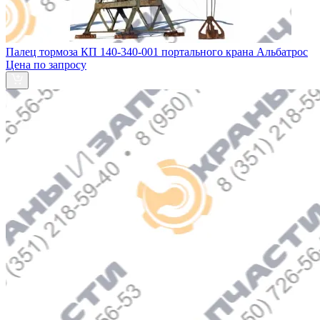
Палец тормоза КП 140-340-001 портального крана Альбатрос
Цена по запросу