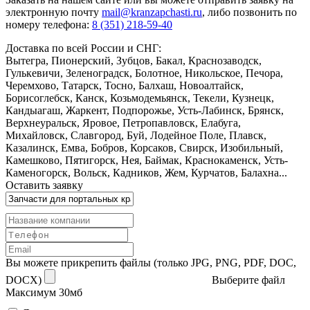
электронную почту
mail@kranzapchasti.ru
, либо позвонить по
номеру телефона:
8 (351) 218-59-40
Доставка по всей России и СНГ:
Вытегра, Пионерский, Зубцов, Бакал, Краснозаводск,
Гулькевичи, Зеленоградск, Болотное, Никольское, Печора,
Черемхово, Татарск, Тосно, Балхаш, Новоалтайск,
Борисоглебск, Канск, Козьмодемьянск, Текели, Кузнецк,
Кандыагаш, Жаркент, Подпорожье, Усть-Лабинск, Брянск,
Верхнеуральск, Яровое, Петропавловск, Елабуга,
Михайловск, Славгород, Буй, Лодейное Поле, Плавск,
Казалинск, Емва, Бобров, Корсаков, Свирск, Изобильный,
Камешково, Пятигорск, Нея, Баймак, Краснокаменск, Усть-
Каменогорск, Вольск, Кадников, Жем, Курчатов, Балахна...
Оставить заявку
Вы можете прикрепить файлы (только JPG, PNG, PDF, DOC,
DOCX)
Выберите файл
Максимум 30мб