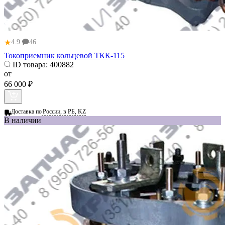
★
4.9
46
Токоприемник кольцевой ТКК-115
ID товара:
400882
от
66 000 ₽
Доставка по
России, в РБ, KZ
В наличии