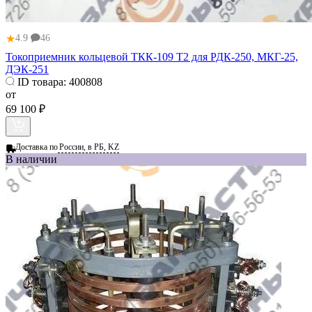
★
4.9
46
Токоприемник кольцевой ТКК-109 Т2 для РДК-250, МКГ-25,
ДЭК-251
ID товара:
400808
от
69 100 ₽
Доставка по
России, в РБ, KZ
В наличии