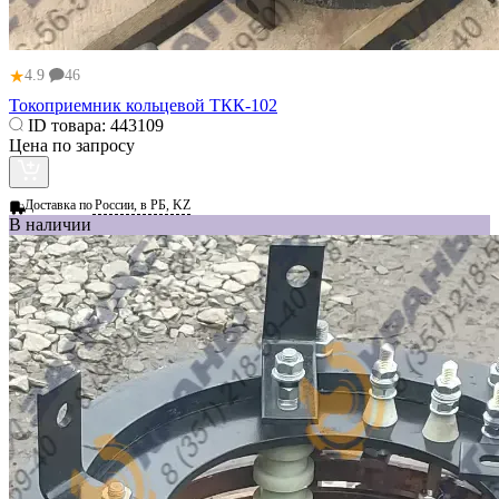
★
4.9
46
Токоприемник кольцевой ТКК-102
ID товара:
443109
Цена по запросу
Доставка по
России, в РБ, KZ
В наличии