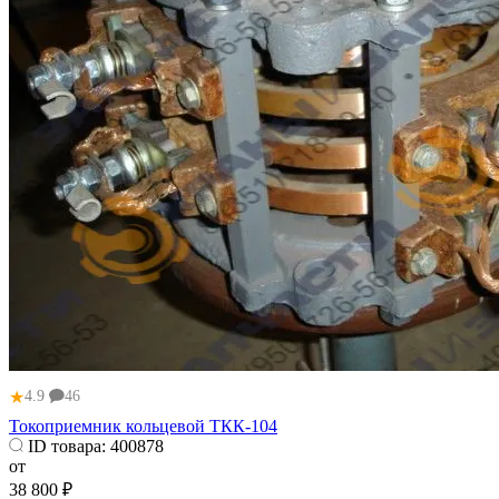
★
4.9
46
Токоприемник кольцевой ТКК-104
ID товара:
400878
от
38 800 ₽