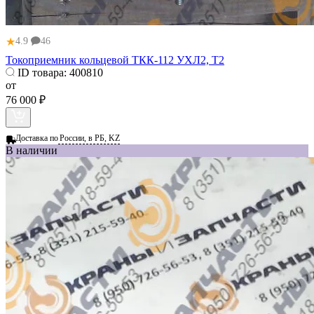
★
4.9
46
Токоприемник кольцевой ТКК-112 УХЛ2, Т2
ID товара:
400810
от
76 000 ₽
Доставка по
России, в РБ, KZ
В наличии