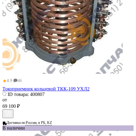
★
4.9
46
Токоприемник кольцевой ТКК-109 УХЛ2
ID товара:
400807
от
69 100 ₽
Доставка по
России, в РБ, KZ
В наличии