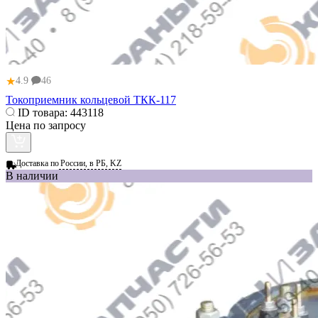
★
4.9
46
Токоприемник кольцевой ТКК-117
ID товара:
443118
Цена по запросу
Доставка по
России, в РБ, KZ
В наличии