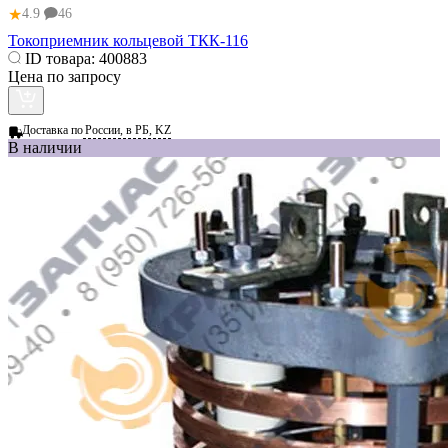
★
4.9
46
Токоприемник кольцевой ТКК-116
ID товара:
400883
Цена по запросу
Доставка по
России, в РБ, KZ
В наличии