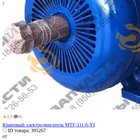
★
4.9
46
Крановый электродвигатель MTF-111-6-YI
ID товара:
395267
от