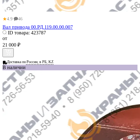
★
4.9
46
Вал привода 00.РД.119.00.00.007
ID товара:
423787
от
21 000 ₽
Доставка по
России, в РБ, KZ
В наличии