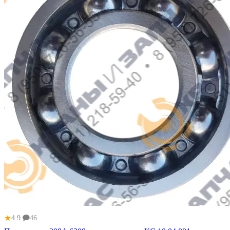
★
4.9
46