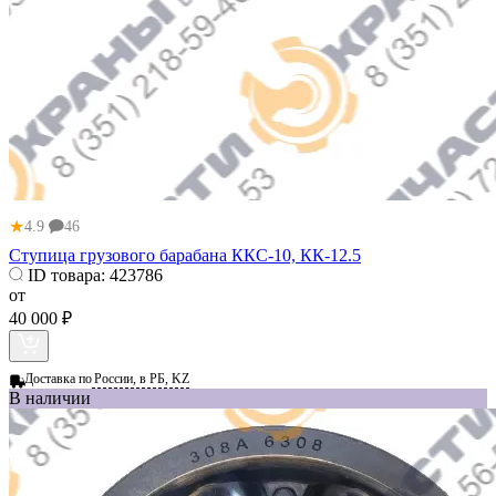
★
4.9
46
Ступица грузового барабана ККС-10, КК-12.5
ID товара:
423786
от
40 000 ₽
Доставка по
России, в РБ, KZ
В наличии