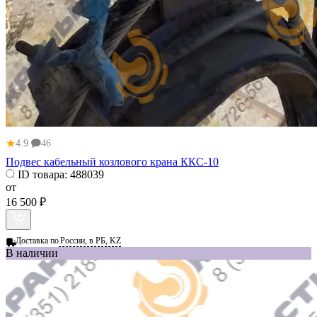
★
4.9
46
Подвес кабельный козлового крана ККС-10
ID товара:
488039
от
16 500 ₽
Доставка по
России, в РБ, KZ
В наличии