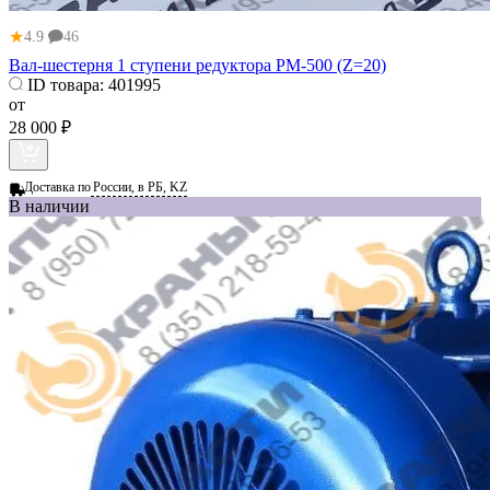
★
4.9
46
Вал-шестерня 1 ступени редуктора РМ-500 (Z=20)
ID товара:
401995
от
28 000 ₽
Доставка по
России, в РБ, KZ
В наличии