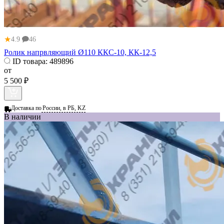
★
4.9
46
Ролик напрвляющий Ø110 ККС-10, КК-12,5
ID товара:
489896
от
5 500 ₽
Доставка по
России, в РБ, KZ
В наличии