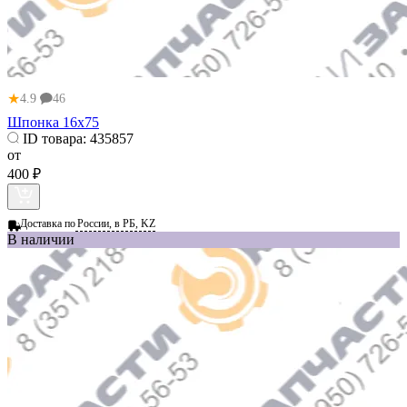
★
4.9
46
Шпонка 16х75
ID товара:
435857
от
400 ₽
Доставка по
России, в РБ, KZ
В наличии