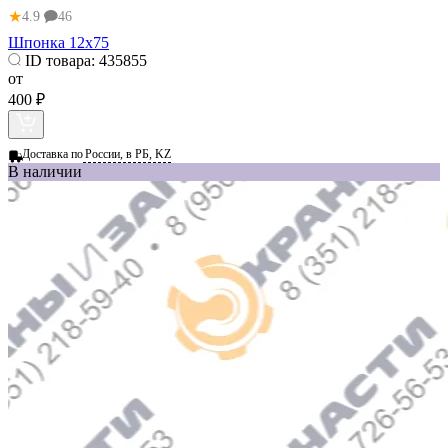
★
4.9
46
Шпонка 12х75
ID товара:
435855
от
400 ₽
Доставка по
России, в РБ, KZ
В наличии