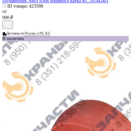
Подшипник 308A 6308 опорного катка КС.10.04.001
ID товара:
423598
от
900 ₽
Доставка по
России, в РБ, KZ
В наличии