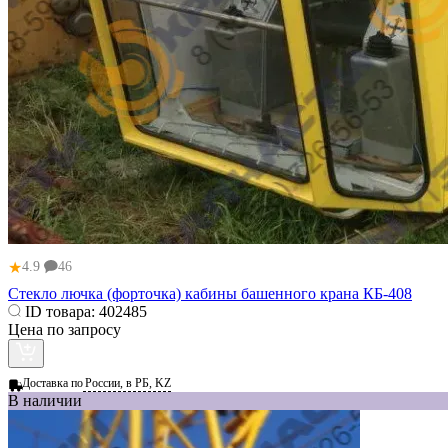
★
4.9
46
Стекло лючка (форточка) кабины башенного крана КБ-408
ID товара:
402485
Цена по запросу
Доставка по
России, в РБ, KZ
В наличии