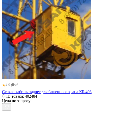
★
4.9
46
Стекло кабины заднее для башенного крана КБ-408
ID товара:
402484
Цена по запросу