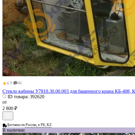
★
4.9
46
Стекло кабины У7810.30.00.003 для башенного крана КБ-408, К
ID товара:
392620
от
2 800 ₽
Доставка по
России, в РБ, KZ
В наличии