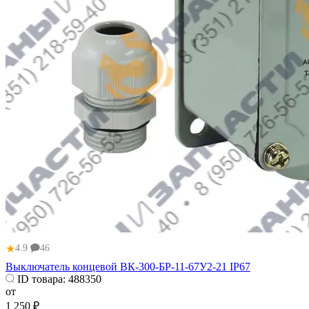
★
4.9
46
Выключатель концевой ВК-300-БР-11-67У2-21 IP67
ID товара:
488350
от
1 250 ₽