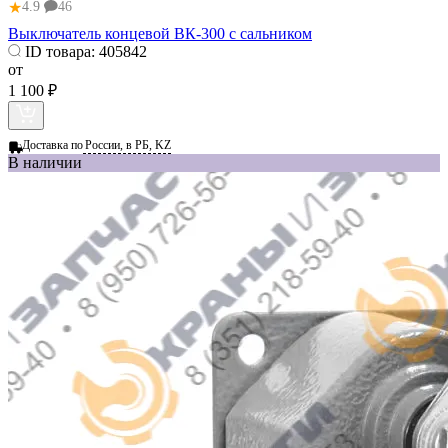
★
4.9
46
Выключатель концевой ВК-300 с сальником
ID товара:
405842
от
1 100 ₽
Доставка по
России, в РБ, KZ
В наличии