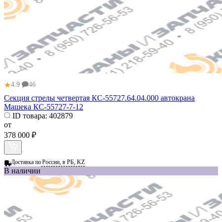
★
4.9
46
Секция стрелы четвертая КС-55727.64.04.000 автокрана
Машека КС-55727-7-12
ID товара:
402879
от
378 000 ₽
Доставка по
России, в РБ, KZ
В наличии