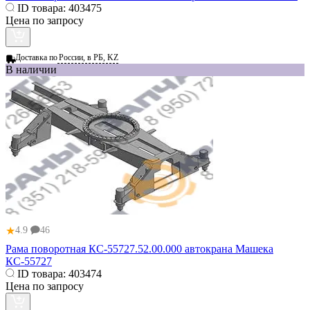
ID товара:
403475
Цена по запросу
Доставка по
России, в РБ, KZ
В наличии
★
4.9
46
Рама поворотная КС-55727.52.00.000 автокрана Машека
КС-55727
ID товара:
403474
Цена по запросу