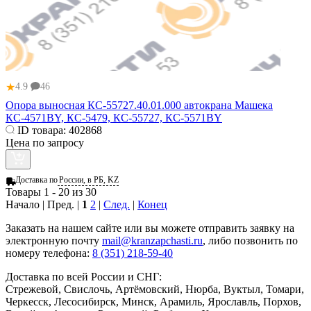
★
4.9
46
Опора выносная КС-55727.40.01.000 автокрана Машека
КС-4571BY, КС-5479, КС-55727, КС-5571BY
ID товара:
402868
Цена по запросу
Доставка по
России, в РБ, KZ
Товары 1 - 20 из 30
Начало | Пред. |
1
2
|
След.
|
Конец
Заказать
на нашем сайте или вы можете отправить заявку на
электронную почту
mail@kranzapchasti.ru
, либо позвонить по
номеру телефона:
8 (351) 218-59-40
Доставка по всей России и СНГ:
Стрежевой, Свислочь, Артёмовский, Нюрба, Вуктыл, Томари,
Черкесск, Лесосибирск, Минск, Арамиль, Ярославль, Порхов,