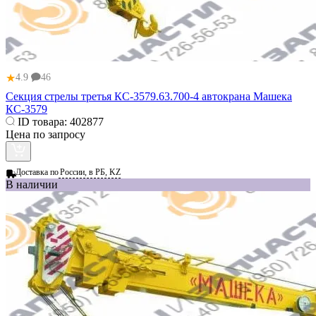
★
4.9
46
Секция стрелы третья КС-3579.63.700-4 автокрана Машека
КС-3579
ID товара:
402877
Цена по запросу
Доставка по
России, в РБ, KZ
В наличии