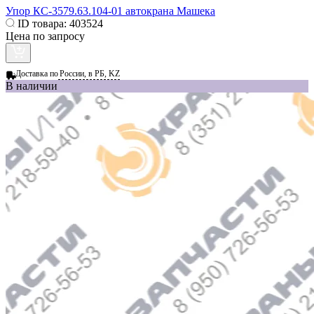
Упор КС-3579.63.104-01 автокрана Машека
ID товара:
403524
Цена по запросу
Доставка по
России, в РБ, KZ
В наличии