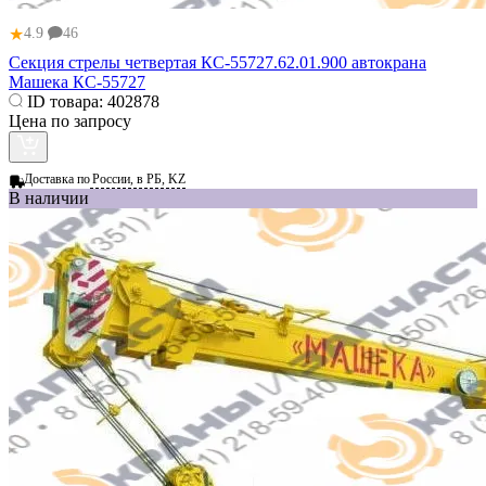
★
4.9
46
Секция стрелы четвертая КС-55727.62.01.900 автокрана
Машека КС-55727
ID товара:
402878
Цена по запросу
Доставка по
России, в РБ, KZ
В наличии