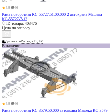
★
4.9
46
Рама поворотная КС-55727.51.00.000-2 автокрана Машека
КС-55727-7-12
ID товара:
403476
Цена по запросу
Доставка по
России, в РБ, KZ
В наличии
★
4.9
46
Рама поворотная КС-3579.50.000 автокрана Машека КС-3579