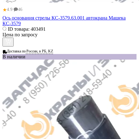
★
4.9
46
Ось основания стрелы КС-3579.63.001 автокрана Машека
КС-3579
ID товара:
403491
Цена по запросу
Доставка по
России, в РБ, KZ
В наличии