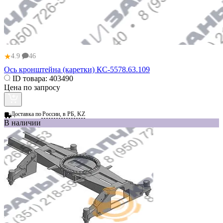
★
4.9
46
Ось кронштейна (каретки) КС-5578.63.109
ID товара:
403490
Цена по запросу
Доставка по
России, в РБ, KZ
В наличии