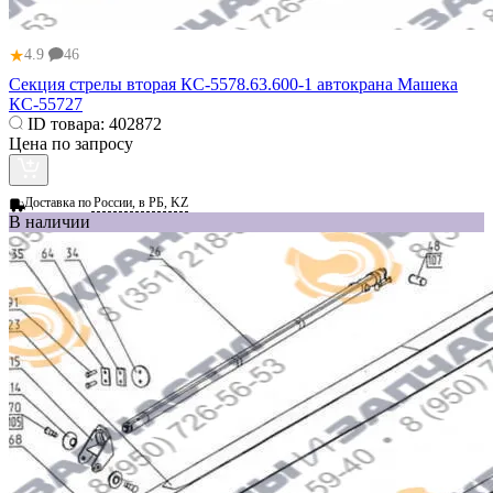
★
4.9
46
Секция стрелы вторая КС-5578.63.600-1 автокрана Машека
КС-55727
ID товара:
402872
Цена по запросу
Доставка по
России, в РБ, KZ
В наличии