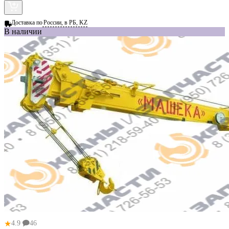
Доставка по
России, в РБ, KZ
В наличии
★
4.9
46