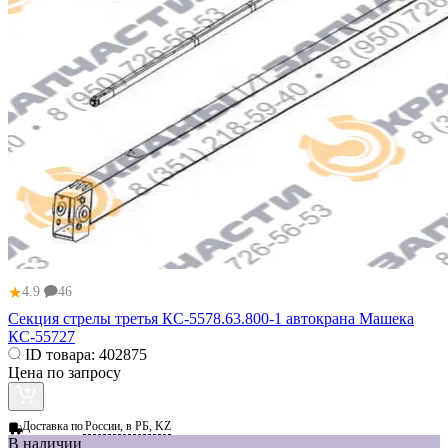
★
4.9
46
Секция стрелы третья КС-5578.63.800-1 автокрана Машека
КС-55727
ID товара:
402875
Цена по запросу
Доставка по
России, в РБ, KZ
В наличии