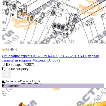
★
4.9
46
Основание стрелы КС-3579.64.400, КС-3579.63.500 (первая
секция) автокрана Машека КС-3579
ID товара:
402871
Цена по запросу
Доставка по
России, в РБ, KZ
В наличии