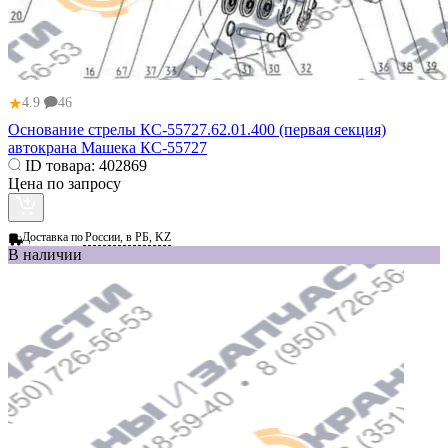
★
4.9
46
Основание стрелы КС-55727.62.01.400 (первая секция)
автокрана Машека КС-55727
ID товара:
402869
Цена по запросу
Доставка по
России, в РБ, KZ
В наличии