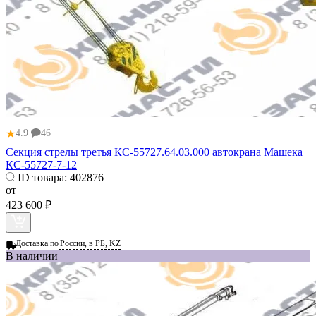
★
4.9
46
Секция стрелы третья КС-55727.64.03.000 автокрана Машека
КС-55727-7-12
ID товара:
402876
от
423 600 ₽
Доставка по
России, в РБ, KZ
В наличии