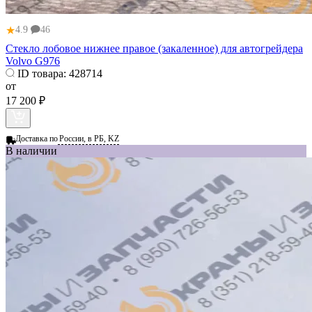
★
4.9
46
Стекло лобовое нижнее правое (закаленное) для автогрейдера
Volvo G976
ID товара:
428714
от
17 200 ₽
Доставка по
России, в РБ, KZ
В наличии