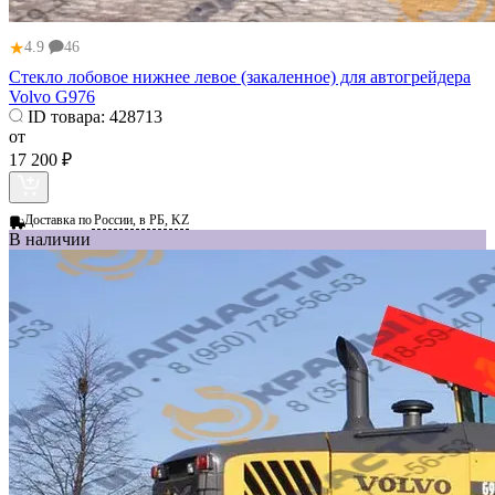
★
4.9
46
Стекло лобовое нижнее левое (закаленное) для автогрейдера
Volvo G976
ID товара:
428713
от
17 200 ₽
Доставка по
России, в РБ, KZ
В наличии