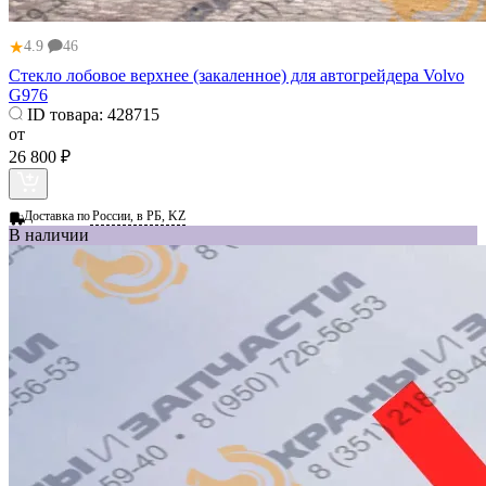
★
4.9
46
Стекло лобовое верхнее (закаленное) для автогрейдера Volvo
G976
ID товара:
428715
от
26 800 ₽
Доставка по
России, в РБ, KZ
В наличии