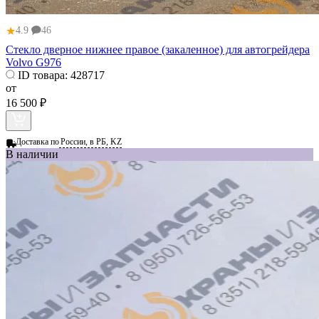
★
4.9
46
Стекло дверное нижнее правое (закаленное) для автогрейдера
Volvo G976
ID товара:
428717
от
16 500 ₽
Доставка по
России, в РБ, KZ
В наличии