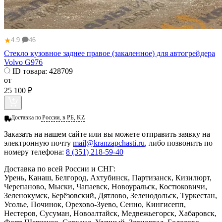
★
4.9
46
Стекло кузовное заднее правое (закаленное) для автогрейдера
Volvo G976
ID товара:
428709
от
25 100 ₽
Доставка по
России, в РБ, KZ
Заказать
на нашем сайте или вы можете отправить заявку на
электронную почту
mail@kranzapchasti.ru
, либо позвонить по
номеру телефона:
8 (351) 218-59-40
Доставка по всей России и СНГ:
Урень, Канаш, Белгород, Ахтубинск, Партизанск, Кизилюрт,
Черепаново, Мыски, Чапаевск, Новоуральск, Костюковичи,
Зеленокумск, Берёзовский, Дятлово, Зеленодольск, Туркестан,
Усолье, Починок, Орехово-Зуево, Сенно, Кингисепп,
Нестеров, Сусуман, Новоалтайск, Медвежьегорск, Хабаровск,