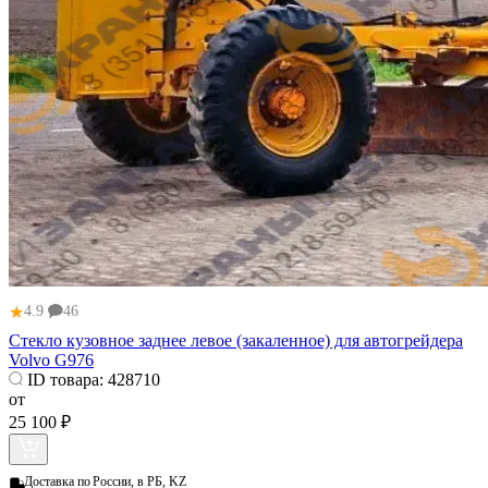
★
4.9
46
Стекло кузовное заднее левое (закаленное) для автогрейдера
Volvo G976
ID товара:
428710
от
25 100 ₽
Доставка по
России, в РБ, KZ