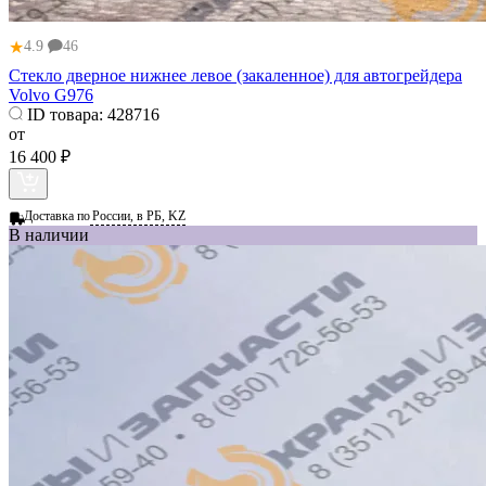
★
4.9
46
Стекло дверное нижнее левое (закаленное) для автогрейдера
Volvo G976
ID товара:
428716
от
16 400 ₽
Доставка по
России, в РБ, KZ
В наличии