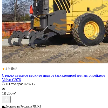
★
4.9
46
Стекло дверное верхнее правое (закаленное) для автогрейдера
Volvo G976
ID товара:
428712
от
18 200 ₽
Доставка по
России, в РБ, KZ