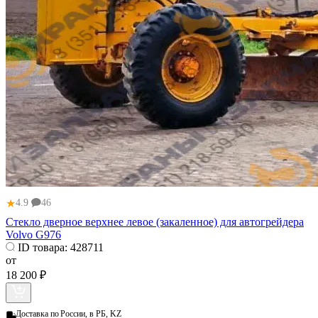
★
4.9
46
Стекло дверное верхнее левое (закаленное) для автогрейдера
Volvo G976
ID товара:
428711
от
18 200 ₽
Доставка по
России, в РБ, KZ