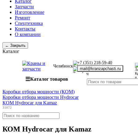
Каталог
Запчасти
Изготовление
Ремонт
Спецтехника
Контакты
О компании
← Закрыть
Каталог
+7 (351) 218-59-40
Челябинск
mail@kranzapchasti.ru
☰
Каталог товаров
Коробки отбора мощности (КОМ)
Коробки отбора мощности Hydrocar
КОМ Hydrocar для Kamaz
31072
КОМ Hydrocar для Kamaz