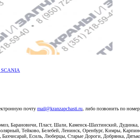
N SCANIA
лектронную почту
mail@kranzapchasti.ru
, либо позвонить по номе
рмоз, Барановичи, Пласт, Шали, Каменск-Шахтинский, Дудинка,
Полярный, Тейково, Белебей, Ленинск, Оренбург, Кимры, Карпин
 Бахчисарай, Есиль, Люберцы, Старые Дороги, Добрянка, Дятьков