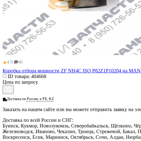
★
4.9
46
Коробка отбора мощности ZF NH4C ISO P82Z1P10204 на MA
ID товара:
404668
Цена по запросу
Доставка по
России, в РБ, KZ
Заказать
на нашем сайте или вы можете отправить заявку на э
Доставка по всей России и СНГ:
Буинск, Кукмор, Новолукомль, Северобайкальск, Щёлкино, Чё
Железноводск, Иваново, Чекалин, Троицк, Стрежевой, Бакал, 
Воскресенск, Есик, Мариинск, Октябрьск, Сочи, Алдан, Нюрба,