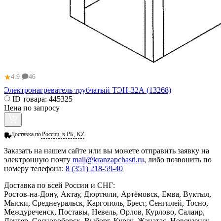
★
4.9
46
Электронагреватель трубчатый ТЭН-32А (13268)
ID товара:
445325
Цена по запросу
Доставка по
России, в РБ, KZ
Заказать
на нашем сайте или вы можете отправить заявку на
электронную почту
mail@kranzapchasti.ru
, либо позвонить по
номеру телефона:
8 (351) 218-59-40
Доставка по всей России и СНГ:
Ростов-на-Дону, Актау, Дюртюли, Артёмовск, Емва, Вуктыл,
Мыски, Среднеуральск, Каргополь, Брест, Сенгилей, Тосно,
Междуреченск, Поставы, Невель, Орлов, Курлово, Салаир,
Ленгер, Сосновоборск, Выборг, Курск, Жанатас, Новоузенск,