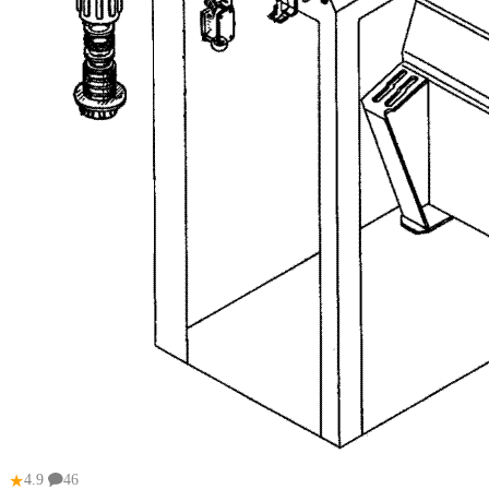
★
4.9
46