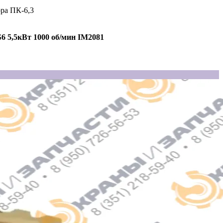
ра ПК-6,3
6 5,5кВт 1000 об/мин IM2081