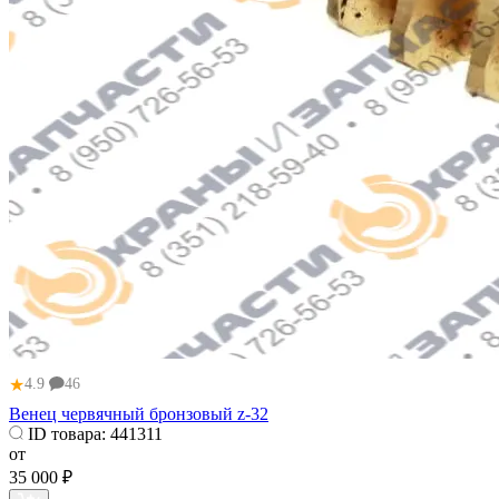
★
4.9
46
Венец червячный бронзовый z-32
ID товара:
441311
от
35 000 ₽