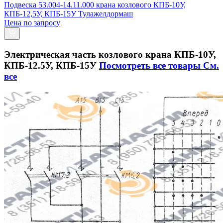
Подвеска 53.004-14.11.000 крана козлового КПБ-10У,
КПБ-12,5У, КПБ-15У Тулажелдормаш
Цена по запросу
Электрическая часть козлового крана КПБ-10У,
КПБ-12.5У, КПБ-15У
Посмотреть все товары
См.
все