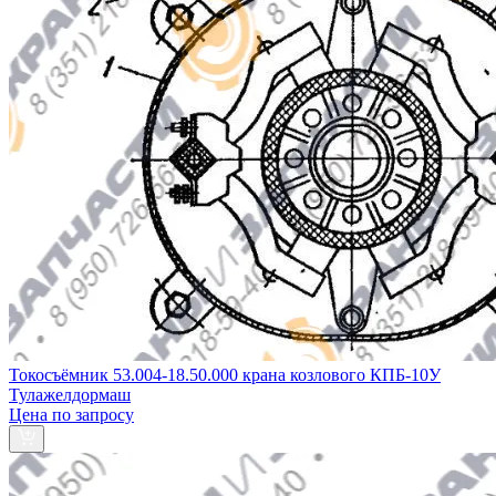
Токосъёмник 53.004-18.50.000 крана козлового КПБ-10У
Тулажелдормаш
Цена по запросу