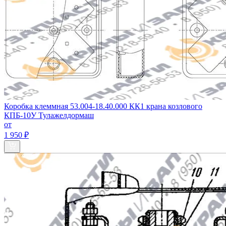
Коробка клеммная 53.004-18.40.000 КК1 крана козлового
КПБ-10У Тулажелдормаш
от
1 950 ₽