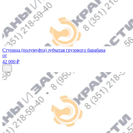
Ступица (полумуфта) зубчатая грузового барабана
от
42 000 ₽