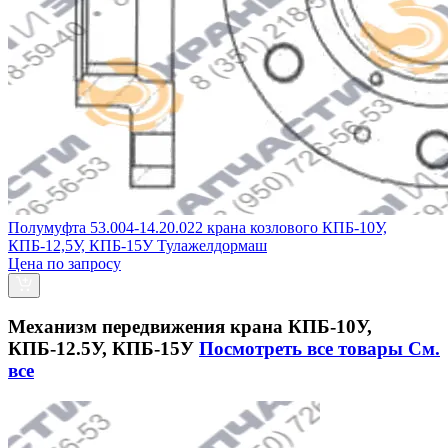
Полумуфта 53.004-14.20.022 крана козлового КПБ-10У,
КПБ-12,5У, КПБ-15У Тулажелдормаш
Цена по запросу
Механизм передвижения крана КПБ-10У,
КПБ-12.5У, КПБ-15У
Посмотреть все товары
См.
все