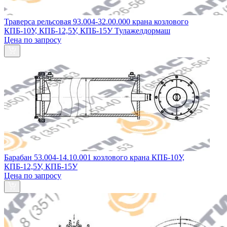
Траверса рельсовая 93.004-32.00.000 крана козлового
КПБ-10У, КПБ-12,5У, КПБ-15У Тулажелдормаш
Цена по запросу
Барабан 53.004-14.10.001 козлового крана КПБ-10У,
КПБ-12,5У, КПБ-15У
Цена по запросу