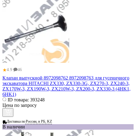
★
4.9
46
Клапан выпускной 8972098762 8972098763 для гусеничного
экскаватора HITACHI ZX330, ZX330-3G, ZX270-3, ZX240-3,
ZX170W-3, ZX190W-3, ZX210W-3, ZX200-3, ZX330-3 (4HK1,
6HK1)
ID товара:
393248
Цена по запросу
Доставка по
России, в РБ, KZ
В наличии