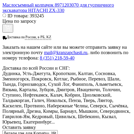
Маслосъемный колпачок 8971203070 для гусеничного
экскаватора HITACHI ZX-330
ID товара:
393245
Цена по запросу
Доставка по
России, в РБ, KZ
Заказать
на нашем сайте или вы можете отправить заявку на
электронную почту
mail@kranzapchasti.ru
, либо позвонить по
номеру телефона:
8 (351) 218-59-40
Доставка по всей России и СНГ:
Дудинка, Усть-Джегута, Кропоткин, Калтан, Сосновка,
Змеиногорск, Покровск, Котлас, Рыбное, Перевоз, Шали,
Тында, Горнозаводск, Сухой Лог, Фаниполь, Альметьевск,
Вязьма, Карталы, Зубцов, Дмитров, Ивацевичи, Толочин,
Ступино, Нефтекамск, Калач, Кобрин, Циолковский,
Талдыкорган, Галич, Никольск, Пенза, Тверь, Лянтор,
Каскелен, Протвино, Набережные Челны, Северск, Сычёвка,
Полярный, Дрезна, Кимры, Барнаул, Мышкин, Северодвинск,
Гаврилов-Ям, Кедровый, Цивильск, Шебекино, Кызыл,
Юрьевец, Екатеринбург...
Оставить заявку