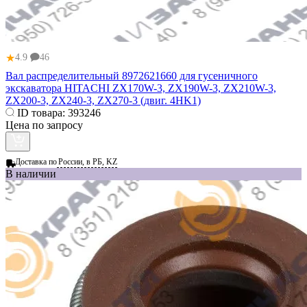
★
4.9
46
Вал распределительный 8972621660 для гусеничного
экскаватора HITACHI ZX170W-3, ZX190W-3, ZX210W-3,
ZX200-3, ZX240-3, ZX270-3 (двиг. 4HK1)
ID товара:
393246
Цена по запросу
Доставка по
России, в РБ, KZ
В наличии