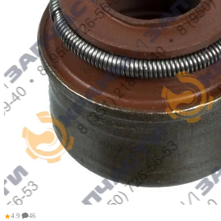
★
4.9
46