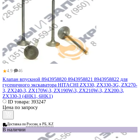
★
4.9
46
Клапан впускной 8943958820 8943958821 8943958822 для
гусеничного экскаватора HITACHI ZX330, ZX330-3G, ZX270-
3, ZX240-3, ZX170W-3, ZX190W-3, ZX210W-3, ZX200-3,
ZX330-3 (4HK1, 6HK1)
ID товара:
393247
Цена по запросу
Доставка по
России, в РБ, KZ
В наличии