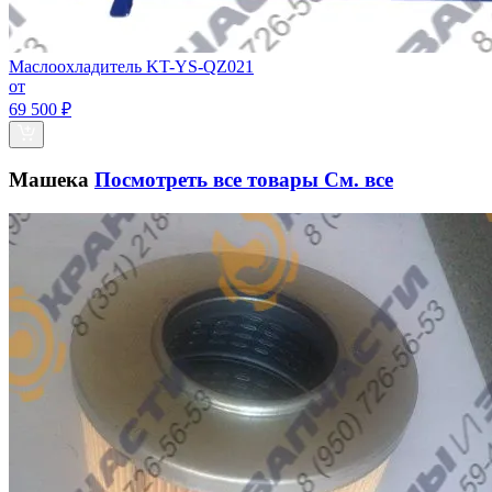
Маслоохладитель KT-YS-QZ021
от
69 500 ₽
Машека
Посмотреть все товары
См. все