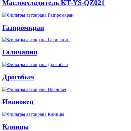
Маслоохладитель KT-YS-QZ021
Газпромкран
Галичанин
Дрогобыч
Ивановец
Клинцы