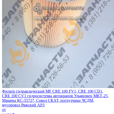
Фильтр гидравлический MF CRE 100 FV1, CRE 100 CD1,
CRE 100 CV1 гидросистемы автокранов Ульяновец МКТ-25,
Машека КС-55727, Сокол СКАТ, погрузчики ЧСДМ,
мусоровоз Ряжский АРЗ
от