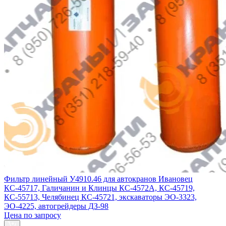
Фильтр линейный У4910.46 для автокранов Ивановец
КС-45717, Галичанин и Клинцы КС-4572А, КС-45719,
КС-55713, Челябинец КС-45721, экскаваторы ЭО-3323,
ЭО-4225, автогрейдеры ДЗ-98
Цена по запросу