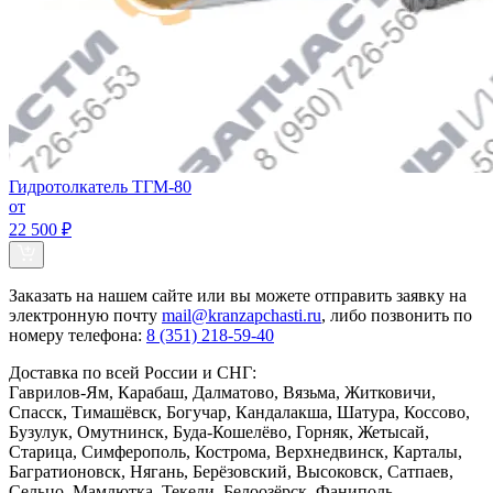
Гидротолкатель ТГМ-80
от
22 500 ₽
Заказать
на нашем сайте или вы можете отправить заявку на
электронную почту
mail@kranzapchasti.ru
, либо позвонить по
номеру телефона:
8 (351) 218-59-40
Доставка по всей России и СНГ:
Гаврилов-Ям, Карабаш, Далматово, Вязьма, Житковичи,
Спасск, Тимашёвск, Богучар, Кандалакша, Шатура, Коссово,
Бузулук, Омутнинск, Буда-Кошелёво, Горняк, Жетысай,
Старица, Симферополь, Кострома, Верхнедвинск, Карталы,
Багратионовск, Нягань, Берёзовский, Высоковск, Сатпаев,
Сельцо, Мамлютка, Текели, Белоозёрск, Фаниполь,