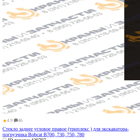
★
4.9
46
Стекло заднее угловое правое (триплекс ) для экскаватора-
погрузчика Bobcat B700, 730, 750, 780