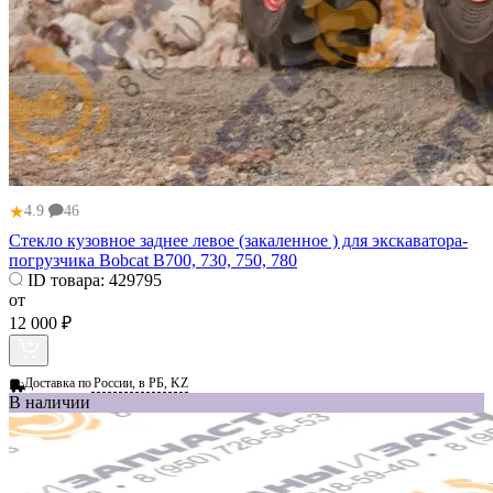
★
4.9
46
Стекло кузовное заднее левое (закаленное ) для экскаватора-
погрузчика Bobcat B700, 730, 750, 780
ID товара:
429795
от
12 000 ₽
Доставка по
России, в РБ, KZ
В наличии