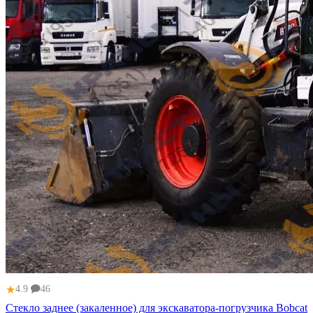
★
4.9
46
Стекло заднее (закаленное) для экскаватора-погрузчика Bobcat