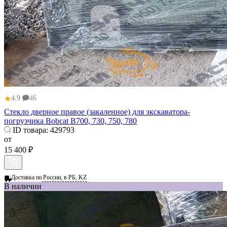
★
4.9
46
Стекло дверное правое (закаленное) для экскаватора-
погрузчика Bobcat B700, 730, 750, 780
ID товара:
429793
от
15 400 ₽
Доставка по
России, в РБ, KZ
В наличии