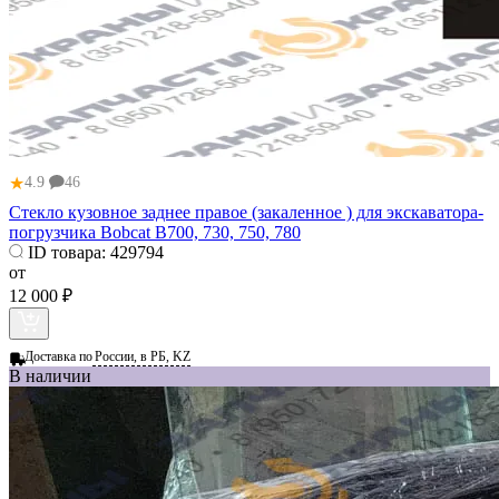
★
4.9
46
Стекло кузовное заднее правое (закаленное ) для экскаватора-
погрузчика Bobcat B700, 730, 750, 780
ID товара:
429794
от
12 000 ₽
Доставка по
России, в РБ, KZ
В наличии