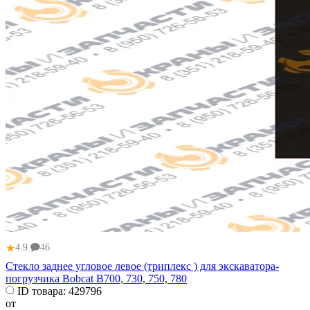
★
4.9
46
Стекло заднее угловое левое (триплекс ) для экскаватора-
погрузчика Bobcat B700, 730, 750, 780
ID товара:
429796
от