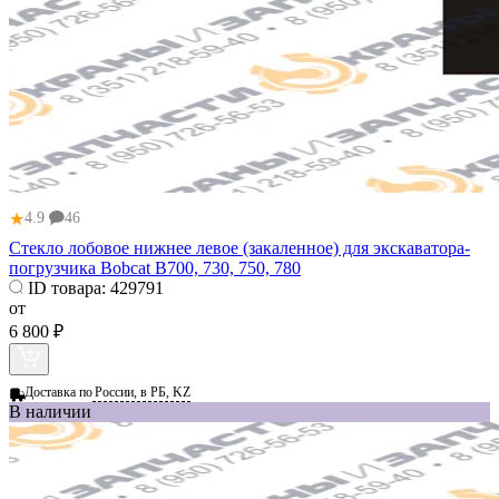
★
4.9
46
Стекло лобовое нижнее левое (закаленное) для экскаватора-
погрузчика Bobcat B700, 730, 750, 780
ID товара:
429791
от
6 800 ₽
Доставка по
России, в РБ, KZ
В наличии