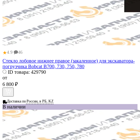
★
4.9
46
Стекло лобовое нижнее правое (закаленное) для экскаватора-
погрузчика Bobcat B700, 730, 750, 780
ID товара:
429790
от
6 800 ₽
Доставка по
России, в РБ, KZ
В наличии