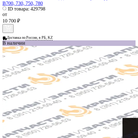
B700, 730, 750, 780
ID товара:
429798
от
10 700 ₽
Доставка по
России, в РБ, KZ
В наличии