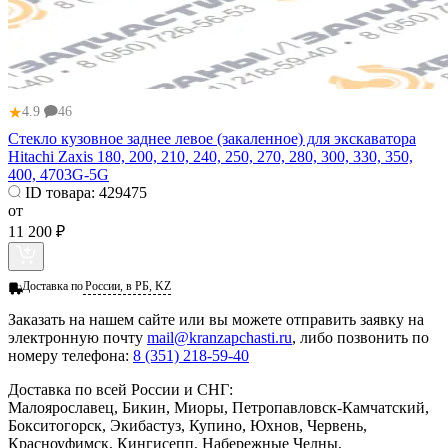
★
4.9
46
Стекло кузовное заднее левое (закаленное) для экскаватора
Hitachi Zaxis 180, 200, 210, 240, 250, 270, 280, 300, 330, 350,
400, 4703G-5G
ID товара:
429475
от
11 200 ₽
Доставка по
России, в РБ, KZ
Заказать
на нашем сайте или вы можете отправить заявку на
электронную почту
mail@kranzapchasti.ru
, либо позвонить по
номеру телефона:
8 (351) 218-59-40
Доставка по всей России и СНГ:
Малоярославец, Бикин, Миоры, Петропавловск-Камчатский,
Бокситогорск, Экибастуз, Купино, Юхнов, Червень,
Красноуфимск, Кингисепп, Набережные Челны,