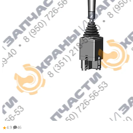
★
4.9
46