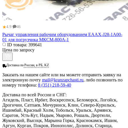
★
4.9
46
Рычаг управления рабочим оборудованием ЕААХ-J28-1A00-
01 для погрузчика МКСМ-800А-1
ID товара:
399641
Цена по запросу
Доставка по
России, в РБ, KZ
Заказать
на нашем сайте или вы можете отправить заявку на
электронную почту
mail@kranzapchasti.ru
, либо позвонить по
номеру телефона:
8 (351) 218-59-40
Доставка по всей России и СНГ:
Агидель, Пласт, Ирбит, Воскресенск, Беломорск, Логойск,
Дрогичин, Сатпаев, Мичуринск, Клин, Северо-Курильск,
Ишимбай, Красный Холм, Тобольск, Уральск, Армянск,
Саратов, Усть-Кут, Надым, Уварово, Рошаль, Дюртюли,
Жуковский, Высоцк, Марьина Горка, Краснокамск, Ишим,
Аргун, Курган, Покров, Иннополис, Долинск, Старица,