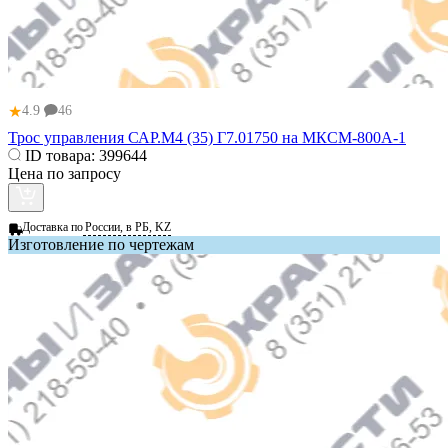
★
4.9
46
Трос управления САР.М4 (35) Г7.01750 на МКСМ-800А-1
ID товара:
399644
Цена по запросу
Доставка по
России, в РБ, KZ
Изготовление по чертежам