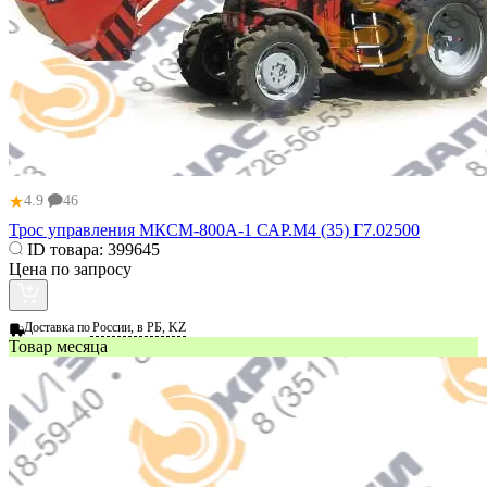
★
4.9
46
Трос управления МКСМ-800А-1 САР.М4 (35) Г7.02500
ID товара:
399645
Цена по запросу
Доставка по
России, в РБ, KZ
Товар месяца