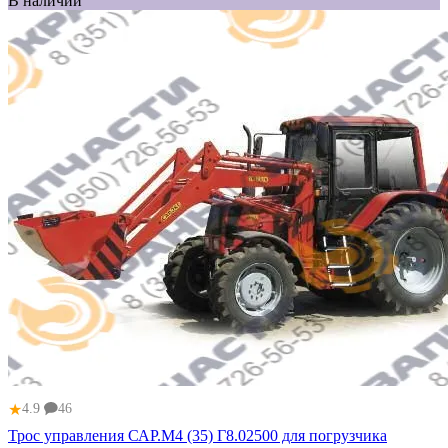
В наличии
★
4.9
46
Трос управления САР.М4 (35) Г8.02500 для погрузчика