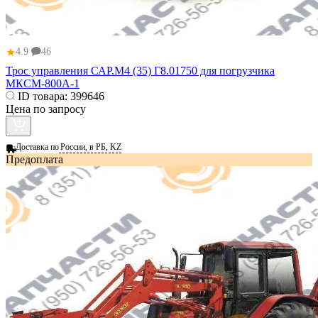
★
4.9
46
Трос управления САР.М4 (35) Г8.01750 для погрузчика
МКСМ-800А-1
ID товара:
399646
Цена по запросу
Доставка по
России, в РБ, KZ
Предоплата