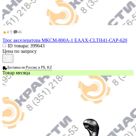
★
4.9
46
Трос акселератора МКСМ-800А-1 ЕААХ-CLTH41-САР-620
ID товара:
399643
Цена по запросу
Доставка по
России, в РБ, KZ
Товар месяца