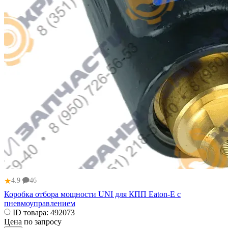
★
4.9
46
Коробка отбора мощности UNI для КПП Eaton-E с
пневмоуправлением
ID товара:
492073
Цена по запросу