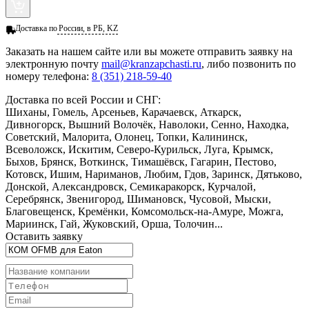
Доставка по
России, в РБ, KZ
Заказать
на нашем сайте или вы можете отправить заявку на
электронную почту
mail@kranzapchasti.ru
, либо позвонить по
номеру телефона:
8 (351) 218-59-40
Доставка по всей России и СНГ:
Шиханы, Гомель, Арсеньев, Карачаевск, Аткарск,
Дивногорск, Вышний Волочёк, Наволоки, Сенно, Находка,
Советский, Малорита, Олонец, Топки, Калининск,
Всеволожск, Искитим, Северо-Курильск, Луга, Крымск,
Быхов, Брянск, Воткинск, Тимашёвск, Гагарин, Пестово,
Котовск, Ишим, Нариманов, Любим, Гдов, Заринск, Дятьково,
Донской, Александровск, Семикаракорск, Курчалой,
Серебрянск, Звенигород, Шимановск, Чусовой, Мыски,
Благовещенск, Кремёнки, Комсомольск-на-Амуре, Можга,
Мариинск, Гай, Жуковский, Орша, Толочин...
Оставить заявку