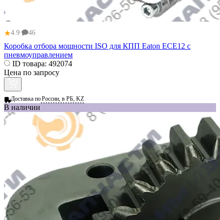
★
4.9
46
Коробка отбора мощности ISO для КПП Eaton ECE12 с
пневмоуправлением
ID товара:
492074
Цена по запросу
Доставка по
России, в РБ, KZ
В наличии