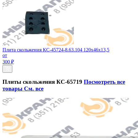
Плита скольжения КС-45724-8.63.104 120х46х13,5
от
300 ₽
Плиты скольжения КС-65719
Посмотреть все
товары
См. все