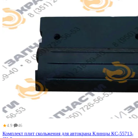
★
4.9
46
Комплект плит скольжения для автокрана Клинцы КС-55713-