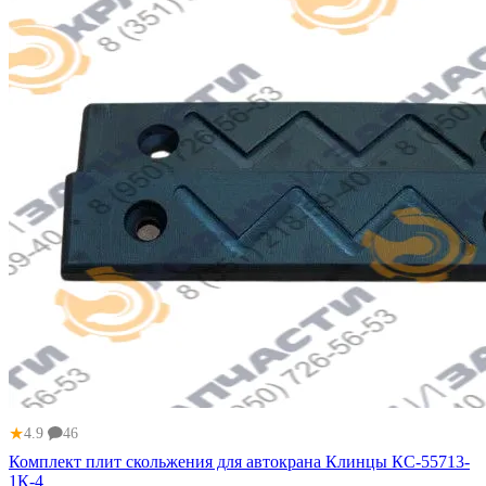
★
4.9
46
Комплект плит скольжения для автокрана Клинцы КС-55713-
1К-4