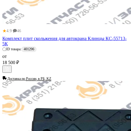
★
4.9
46
Комплект плит скольжения для автокрана Клинцы КС-55713-
5К
ID товара:
401296
от
18 500 ₽
Доставка по
России, в РБ, KZ