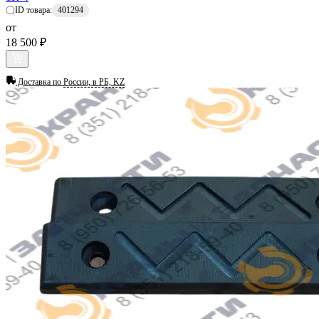
ID товара:
401294
от
18 500 ₽
Доставка по
России, в РБ, KZ