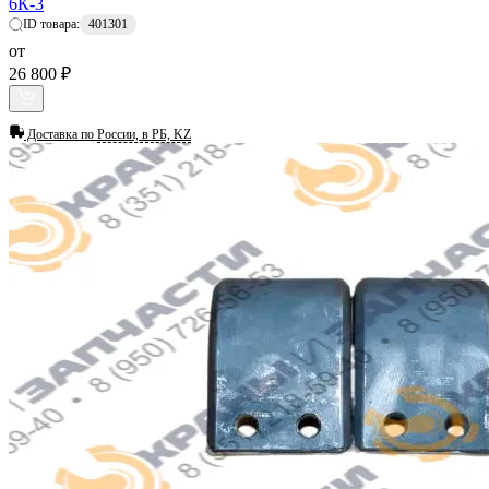
6К-3
ID товара:
401301
от
26 800 ₽
Доставка по
России, в РБ, KZ