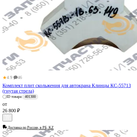
★
4.9
46
Комплект плит скольжения для автокрана Клинцы КС-55713
(гнутая стрела)
ID товара:
401300
от
26 800 ₽
Доставка по
России, в РБ, KZ