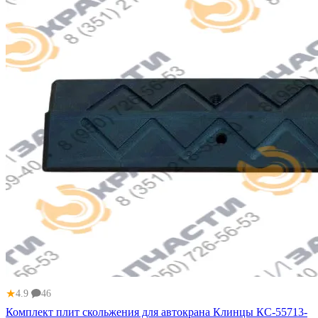
★
4.9
46
Комплект плит скольжения для автокрана Клинцы КС-55713-