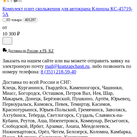
★
4.9
46
Комплект плит скольжения для автокрана Клинцы КС-45719-
5А
ID товара:
401297
от
10 300 ₽
Доставка по
России, в РБ, KZ
Заказать
на нашем сайте или вы можете отправить заявку на
электронную почту
mail@kranzapchasti.ru
, либо позвонить по
номеру телефона:
8 (351) 218-59-40
Доставка по всей России и СНГ:
Клецк, Курганинск, Гвардейск, Каменногорск, Чашники,
Миасс, Богородск, Осташков, Петров Вал, Нея, Шар,
Макарьев, Донецк, Берёзовский, Пушкино, Артём, Юрьевец,
Первоуральск, Кимовск, Певек, Темиртау, Касимов,
Краснотурьинск, Юрьев-Польский, Гремячинск, Заволжск,
Ахтубинск, Теберда, Светлогорск, Суздаль, Славянск-на-
Кубани, Реутов, Аша, Нязепетровск, Коммунар, Весьегонск,
Слободской, Ирбит, Арзамас, Анапа, Менделеевск,
Нижневартовск, Орёл, Чегем, Белозерск, Коломна, Камбарка,