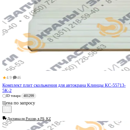
★
4.9
46
Комплект плит скольжения для автокрана Клинцы КС-55713-
5К-2
ID товара:
401299
Цена по запросу
Доставка по
России, в РБ, KZ