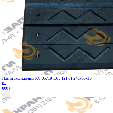
Плита скольжения КС-35719-1.63.121.01 246х60х16
от
800 ₽