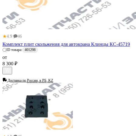
★
4.9
46
Комплект плит скольжения для автокрана Клинцы КС-45719
ID товара:
401298
от
8 300 ₽
Доставка по
России, в РБ, KZ