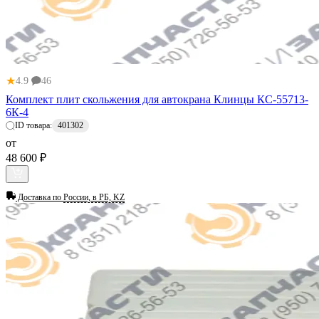
★
4.9
46
Комплект плит скольжения для автокрана Клинцы КС-55713-
6К-4
ID товара:
401302
от
48 600 ₽
Доставка по
России, в РБ, KZ