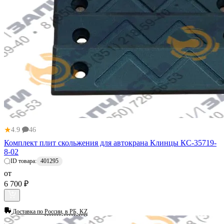
★
4.9
46
Комплект плит скольжения для автокрана Клинцы КС-35719-
8-02
ID товара:
401295
от
6 700 ₽
Доставка по
России, в РБ, KZ