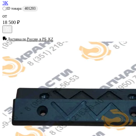
3К
ID товара:
401293
от
18 500 ₽
Доставка по
России, в РБ, KZ