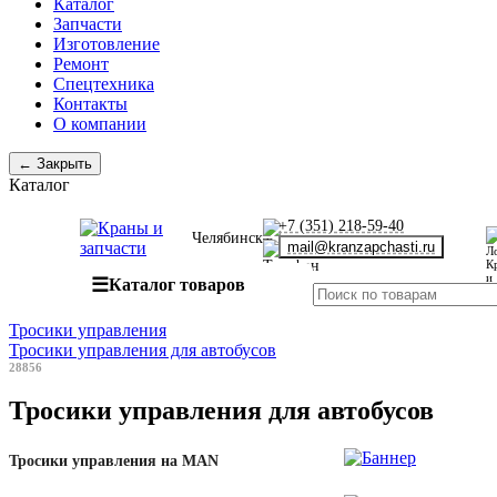
Каталог
Запчасти
Изготовление
Ремонт
Спецтехника
Контакты
О компании
← Закрыть
Каталог
+7 (351) 218-59-40
Челябинск
mail@kranzapchasti.ru
☰
Каталог товаров
Тросики управления
Тросики управления для автобусов
28856
Тросики управления для автобусов
Тросики управления на MAN