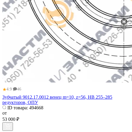
★
4.9
46
Зубчатый 9012.17.0012 венец m=10, z=56, HB 255–285
редукторов, ОПУ
ID товара:
494668
от
53 000 ₽