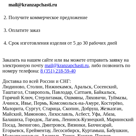
mail@kranzapchasti.ru
Получите коммерческое предложение
Оплатите заказ
Срок изготовления изделия от 5 до 30 рабочих дней
Заказать
на нашем сайте или вы можете отправить заявку на
электронную почту
mail@kranzapchasti.ru
, либо позвонить по
номеру телефона:
8 (351) 218-59-40
Доставка по всей России и СНГ:
Людиново, Столин, Нижнекамск, Аральск, Сосенский,
Таштагол, Ставрополь, Павлодар, Сатпаев, Байкальск,
Горячий Ключ, Стерлитамак, Ошмяны, Ляховичи, Туймазы,
Ачинск, Ивье, Пермь, Комсомольск-на-Амуре, Костерёво,
Малорита, Сургут, Старица, Скопин, Добруш, Жезказган,
Майский, Мамоново, Лихославль, Асбест, Уфа, Абаза,
Балашиха, Городок, Лагань, Ленинск-Кузнецкий, Мариинский
Посад, Звенигово, Дмитровск, Вязники, Бахчисарай,
Егорьевск, Ерейментау, Лесосибирск, Куртамыш, Бабушкин,
Малоархангельск, Арамиль, Томск, Кунгур, Покров...