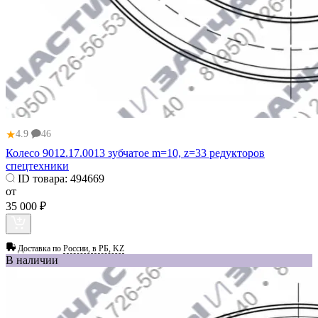
★
4.9
46
Колесо 9012.17.0013 зубчатое m=10, z=33 редукторов
спецтехники
ID товара:
494669
от
35 000 ₽
Доставка по
России, в РБ, KZ
В наличии