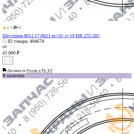
★
4.9
46
Шестерня 9012.17.0023 m=10, z=19 HB 255-285
ID товара:
494674
от
45 000 ₽
Доставка по
России, в РБ, KZ
В наличии