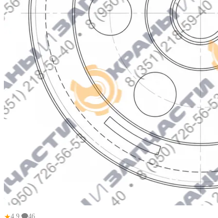
★
4.9
46