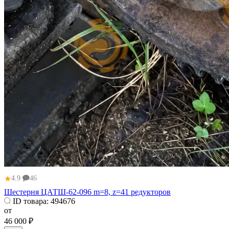
★
4.9
46
Шестерня ЦАТШ-62-096 m=8, z=41 редукторов
ID товара:
494676
от
46 000 ₽