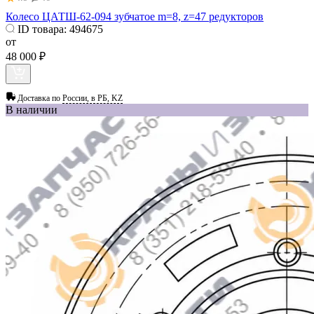
Колесо ЦАТШ-62-094 зубчатое m=8, z=47 редукторов
ID товара:
494675
от
48 000 ₽
Доставка по
России, в РБ, KZ
В наличии