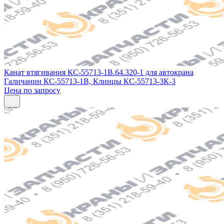
Канат втягивания КС-55713-1В.64.320-1 для автокрана
Галичанин КС-55713-1В, Клинцы КС-55713-3К-3
Цена по запросу