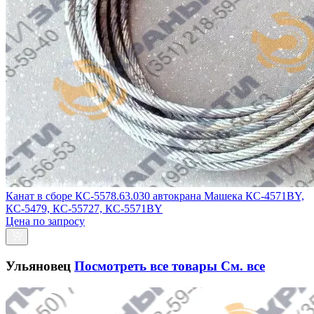
Канат в сборе КС-5578.63.030 автокрана Машека КС-4571BY,
КС-5479, КС-55727, КС-5571BY
Цена по запросу
Ульяновец
Посмотреть все товары
См. все