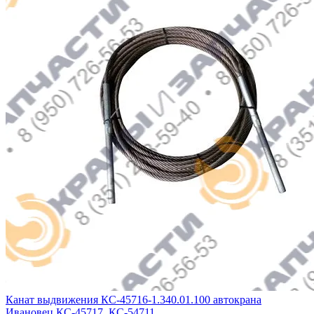
Канат выдвижения КС-45716-1.340.01.100 автокрана
Ивановец КС-45717, КС-54711