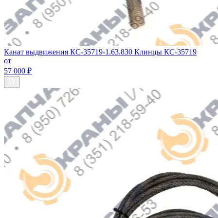
Канат выдвижения КС-35719-1.63.830 Клинцы КС-35719
от
57 000 ₽