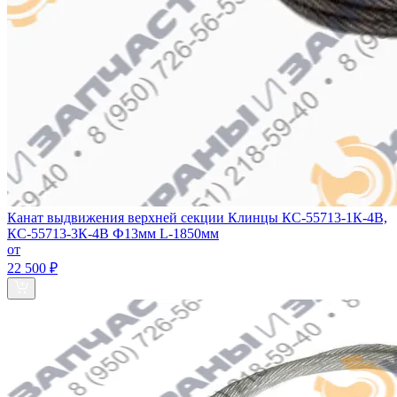
Канат выдвижения верхней секции Клинцы КС-55713-1К-4В,
КС-55713-3К-4В Ф13мм L-1850мм
от
22 500 ₽