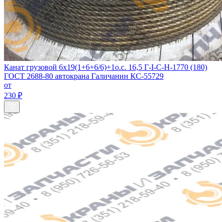
Канат грузовой 6х19(1+6+6/6)+1о.с. 16,5 Г-I-С-Н-1770 (180)
ГОСТ 2688-80 автокрана Галичанин КС-55729
от
230 ₽