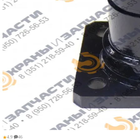
★
4.9
46