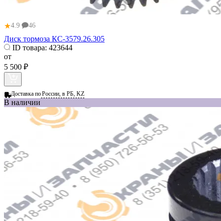
★
4.9
46
Диск тормоза КС-3579.26.305
ID товара:
423644
от
5 500 ₽
Доставка по
России, в РБ, KZ
В наличии