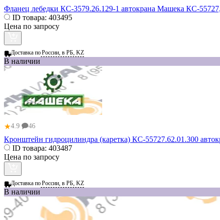
Фланец лебедки КС-3579.26.129-1 автокрана Машека КС-55727
ID товара:
403495
Цена по запросу
Доставка по
России, в РБ, KZ
В наличии
★
4.9
46
Кронштейн гидроцилиндра (каретка) КС-55727.62.01.300 авто
ID товара:
403487
Цена по запросу
Доставка по
России, в РБ, KZ
В наличии