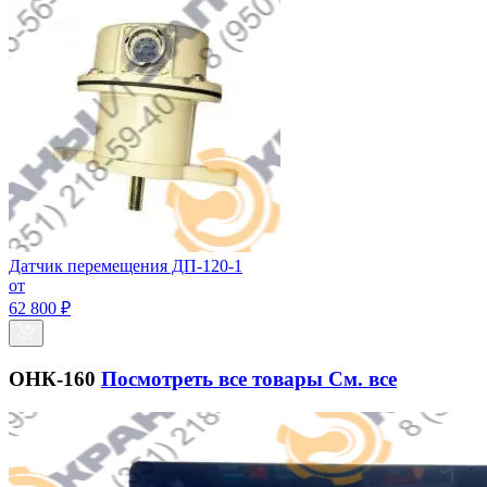
Датчик перемещения ДП-120-1
от
62 800 ₽
ОНК-160
Посмотреть все товары
См. все