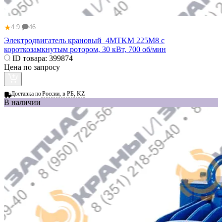
★
4.9
46
Электродвигатель крановый 4MTKM 225M8 с
короткозамкнутым ротором, 30 кВт, 700 об/мин
ID товара:
399874
Цена по запросу
Доставка по
России, в РБ, KZ
В наличии