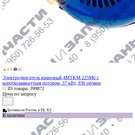
★
4.9
46
Электродвигатель крановый 4MTKM 225M6 с
короткозамкнутым ротором, 37 кВт, 930 об/мин
ID товара:
399872
Цена по запросу
Доставка по
России, в РБ, KZ
В наличии