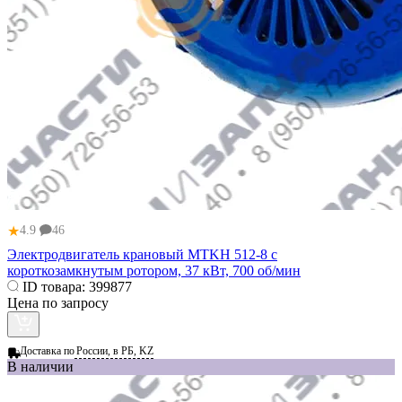
★
4.9
46
Электродвигатель крановый МТKН 512-8 с
короткозамкнутым ротором, 37 кВт, 700 об/мин
ID товара:
399877
Цена по запросу
Доставка по
России, в РБ, KZ
В наличии