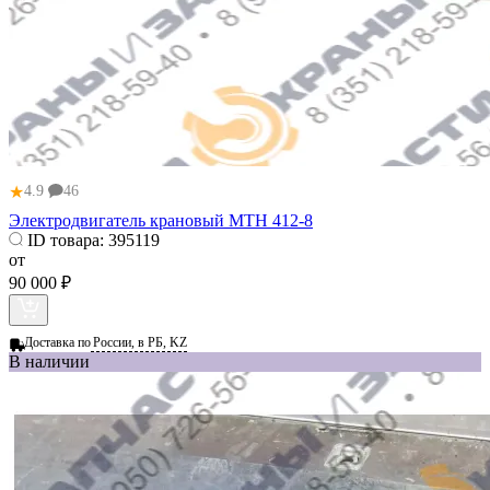
★
4.9
46
Электродвигатель крановый МТН 412-8
ID товара:
395119
от
90 000 ₽
Доставка по
России, в РБ, KZ
В наличии