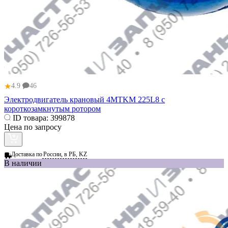
★
4.9
46
Электродвигатель крановый 4MTKM 225L8 с
короткозамкнутым ротором
ID товара:
399878
Цена по запросу
Доставка по
России, в РБ, KZ
В наличии