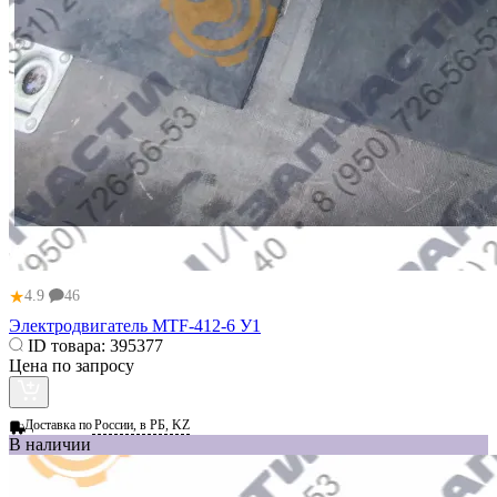
★
4.9
46
Электродвигатель MTF-412-6 У1
ID товара:
395377
Цена по запросу
Доставка по
России, в РБ, KZ
В наличии