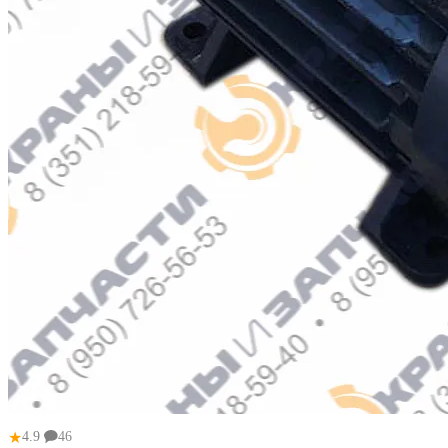
★
4.9
46