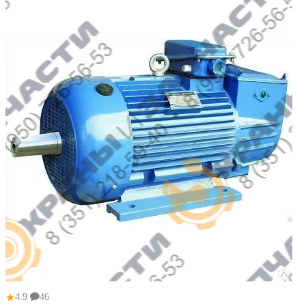
★
4.9
46