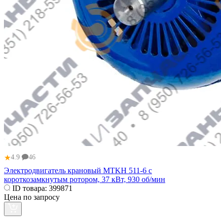
★
4.9
46
Электродвигатель крановый МТKН 511-6 с
короткозамкнутым ротором, 37 кВт, 930 об/мин
ID товара:
399871
Цена по запросу