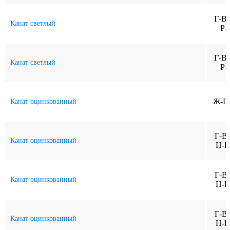
Г-В
Канат светлый
Р-
Г-В
Канат светлый
Р-
Ж-П
Канат оцинкованный
Г-В
Канат оцинкованный
Н-Р
Г-В
Канат оцинкованный
Н-Р
Г-В
Канат оцинкованный
Н-Р