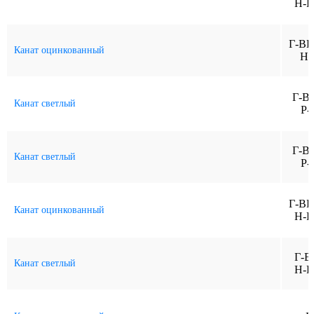
Н-Р
Г-ВК
Канат оцинкованный
Н-
Г-В
Канат светлый
Р-
Г-В
Канат светлый
Р-
Г-ВК
Канат оцинкованный
Н-Р
Г-В
Канат светлый
Н-Р