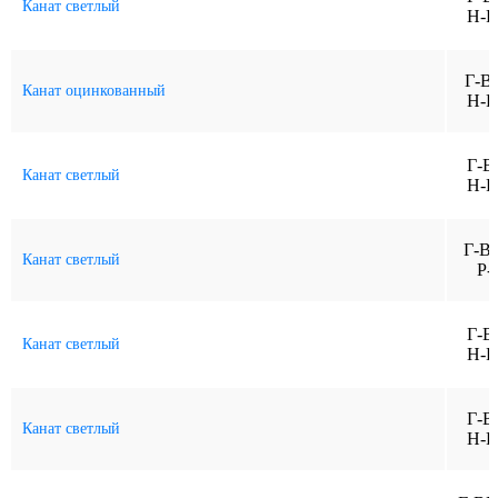
Канат светлый
Н-Р
Г-В
Канат оцинкованный
Н-Р
Г-В
Канат светлый
Н-Р
Г-В
Канат светлый
Р-
Г-В
Канат светлый
Н-Р
Г-В
Канат светлый
Н-Р