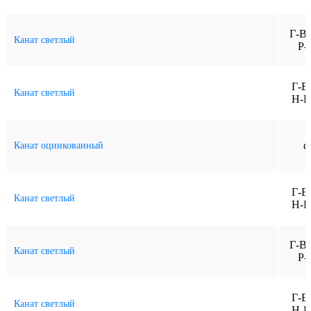
Г-В
Канат светлый
Р-
Г-В
Канат светлый
Н-Р
d
Канат оцинкованный
Г-В
Канат светлый
Н-Р
Г-В
Канат светлый
Р-
Г-В
Канат светлый
Н-Р