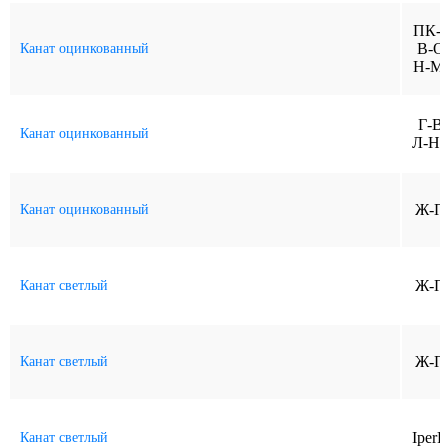
ПК-
В-О
Канат оцинкованный
Н-М
Г-В
Канат оцинкованный
Л-Н-
Ж-П
Канат оцинкованный
Ж-П
Канат светлый
Ж-П
Канат светлый
IperF
Канат светлый