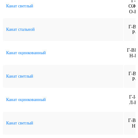
Г-В
ОЖ-
Канат светлый
О-Н
Г-В
Канат стальной
Р-
Г-ВК
Канат оцинкованный
Н-Р
Г-В
Канат светлый
Р-
Г-I-
Канат оцинкованный
Л-Н
Г-В
Канат светлый
Н-