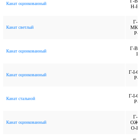
Г-В
Канат оцинкованный
Н-Р-
Г-В
МК-
Канат светлый
Р-
Г-В
Канат оцинкованный
Р
Г-I-C
Канат оцинкованный
Р-
Г-I-C
Канат стальной
Р-
Г-В
ОЖ-
Канат оцинкованный
О-Н