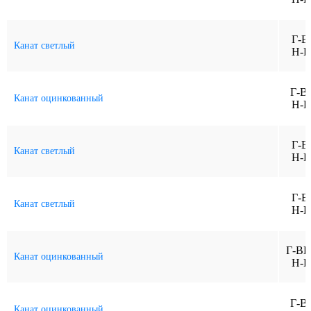
Г-В
Канат светлый
Н-Р
Г-В
Канат оцинкованный
Н-Р
Г-В
Канат светлый
Н-Р
Г-В
Канат светлый
Н-Р
Г-ВК
Канат оцинкованный
Н-Р
Г-В
Канат оцинкованный