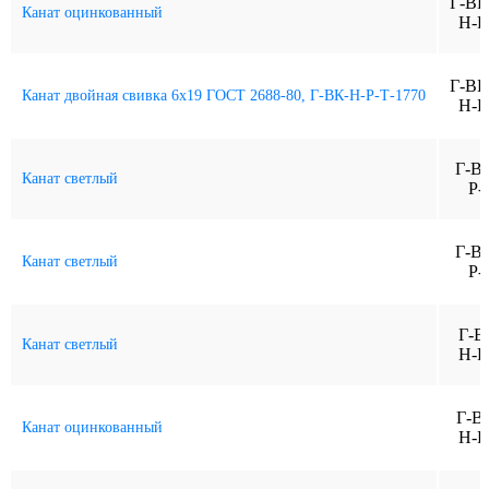
Г-ВК
Канат оцинкованный
Н-Р
Г-ВК
Канат двойная свивка 6x19 ГОСТ 2688-80, Г-ВК-Н-Р-Т-1770
Н-Р
Г-В
Канат светлый
Р-
Г-В
Канат светлый
Р-
Г-В
Канат светлый
Н-Р
Г-В
Канат оцинкованный
Н-Р