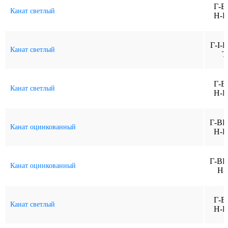
Г-В
Канат светлый
Н-Р
Г-I-H
Канат светлый
Т
Г-В
Канат светлый
Н-Р
Г-ВК
Канат оцинкованный
Н-Р
Г-ВК
Канат оцинкованный
Н-
Г-В
Канат светлый
Н-Р