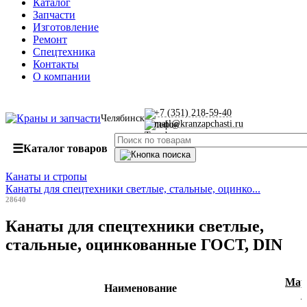
Каталог
Запчасти
Изготовление
Ремонт
Спецтехника
Контакты
О компании
+7 (351) 218-59-40
Челябинск
mail@kranzapchasti.ru
☰
Каталог товаров
Канаты и стропы
Канаты для спецтехники светлые, стальные, оцинко...
28640
Канаты для спецтехники светлые,
стальные, оцинкованные ГОСТ, DIN
Мар
Наименование
▼