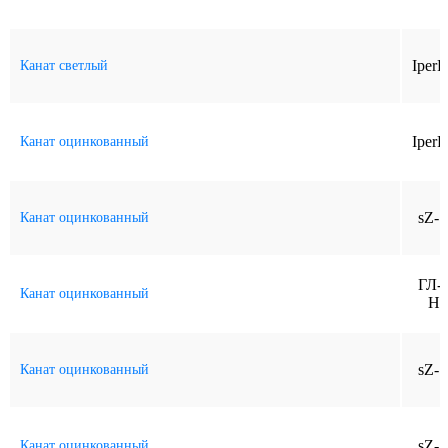
IperF
Канат светлый
IperF
Канат оцинкованный
sZ-S
Канат оцинкованный
ГЛ-s
Канат оцинкованный
Н-
sZ-S
Канат оцинкованный
sZ-S
Канат оцинкованный