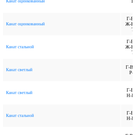
Г
Канат оцинкованный
Г-В
Ж-Н
Канат оцинкованный
Т
Г-В
Ж-Н
Канат стальной
Т
Г-В
Канат светлый
Р-
Г-В
Канат светлый
Н-Р
Г-В
Канат стальной
Н-Р