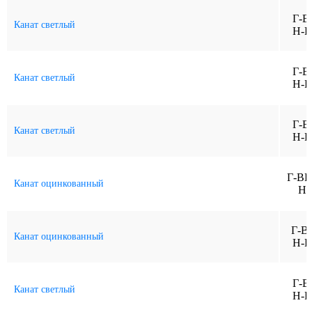
Г-В
Канат светлый
Н-Р
Г-В
Канат светлый
Н-Р
Г-В
Канат светлый
Н-Р
Г-ВК
Канат оцинкованный
Н-
Г-В
Канат оцинкованный
Н-Р
Г-В
Канат светлый
Н-Р