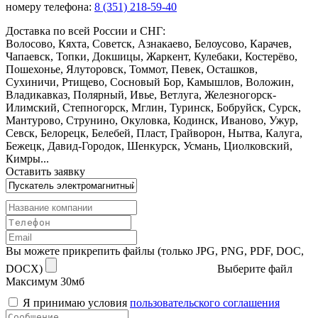
номеру телефона:
8 (351) 218-59-40
Доставка по всей России и СНГ:
Волосово, Кяхта, Советск, Азнакаево, Белоусово, Карачев,
Чапаевск, Топки, Докшицы, Жаркент, Кулебаки, Костерёво,
Пошехонье, Ялуторовск, Томмот, Певек, Осташков,
Сухиничи, Ртищево, Сосновый Бор, Камышлов, Воложин,
Владикавказ, Полярный, Ивье, Ветлуга, Железногорск-
Илимский, Степногорск, Мглин, Туринск, Бобруйск, Сурск,
Мантурово, Струнино, Окуловка, Кодинск, Иваново, Ужур,
Севск, Белорецк, Белебей, Пласт, Грайворон, Нытва, Калуга,
Бежецк, Давид-Городок, Шенкурск, Усмань, Циолковский,
Кимры...
Оставить заявку
Вы можете прикрепить файлы (только JPG, PNG, PDF, DOC,
DOCX)
Выберите файл
Максимум 30мб
Я принимаю условия
пользовательского соглашения