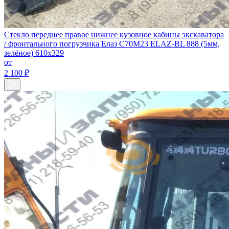
Стекло переднее правое нижнее кузовное кабины экскаватора
/ фронтального погрузчика Елаз С70М23 ELAZ-BL 888 (5мм,
зелёное) 610х329
от
2 100 ₽