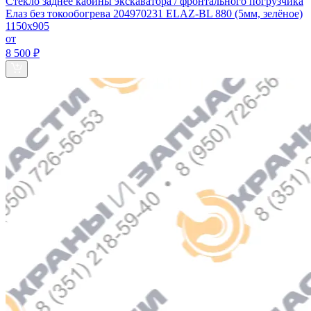
Стекло заднее кабины экскаватора / фронтального погрузчика
Елаз без токообогрева 204970231 ELAZ-BL 880 (5мм, зелёное)
1150х905
от
8 500 ₽