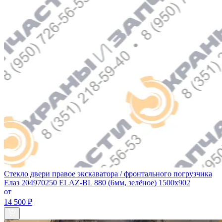
Стекло двери правое экскаватора / фронтального погрузчика
Елаз 204970250 ELAZ-BL 880 (6мм, зелёное) 1500х902
от
14 500 ₽