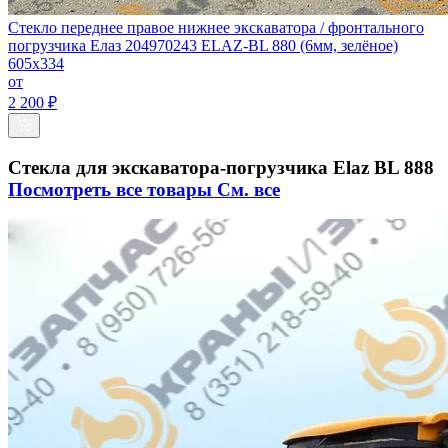
Стекло переднее правое нижнее экскаватора / фронтального
погрузчика Елаз 204970243 ELAZ-BL 880 (6мм, зелёное)
605х334
от
2 200 ₽
Стекла для экскаватора-погрузчика Elaz BL 888
Посмотреть все товары
См. все