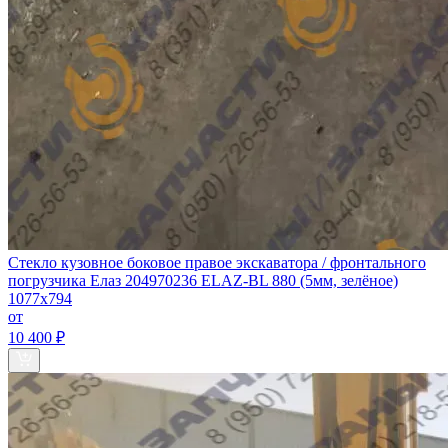
Стекло кузовное боковое правое экскаватора / фронтального
погрузчика Елаз 204970236 ELAZ-BL 880 (5мм, зелёное)
1077х794
от
10 400 ₽