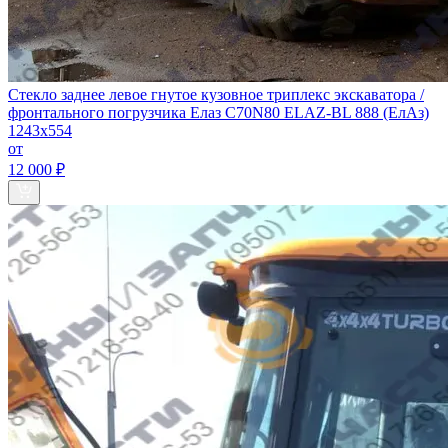
Стекло заднее левое гнутое кузовное триплекс экскаватора /
фронтального погрузчика Елаз С70N80 ELAZ-BL 888 (ЕлАз)
1243х554
от
12 000 ₽