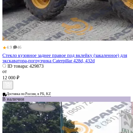
★
4.9
46
Стекло кузовное заднее правое под вклейку (закаленное) для
экскаватора-погрузчика Caterpillar 428d, 432d
ID товара:
429873
от
12 000 ₽
Доставка по
России, в РБ, KZ
В наличии