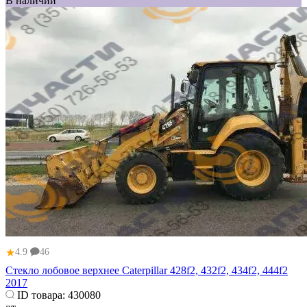
В наличии
★
4.9
46
Стекло лобовое верхнее Caterpillar 428f2, 432f2, 434f2, 444f2
2017
ID товара:
430080