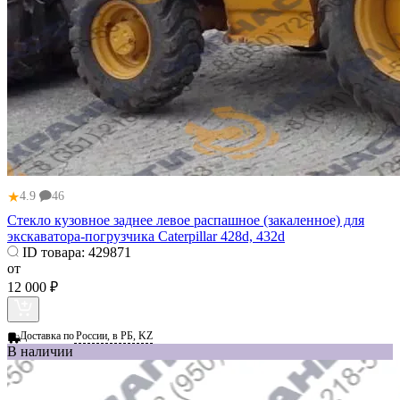
★
4.9
46
Стекло кузовное заднее левое распашное (закаленное) для
экскаватора-погрузчика Caterpillar 428d, 432d
ID товара:
429871
от
12 000 ₽
Доставка по
России, в РБ, KZ
В наличии