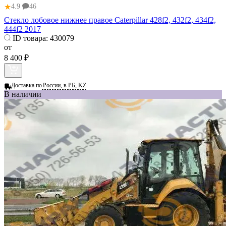
★
4.9
46
Стекло лобовое нижнее правое Caterpillar 428f2, 432f2, 434f2,
444f2 2017
ID товара:
430079
от
8 400 ₽
Доставка по
России, в РБ, KZ
В наличии