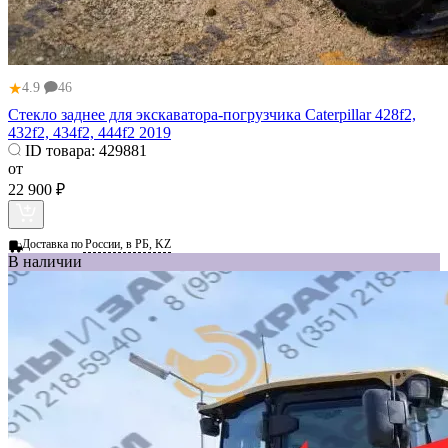
★
4.9
46
Стекло заднее для экскаватора-погрузчика Caterpillar 428f2,
432f2, 434f2, 444f2 2019
ID товара:
429881
от
22 900 ₽
Доставка по
России, в РБ, KZ
В наличии