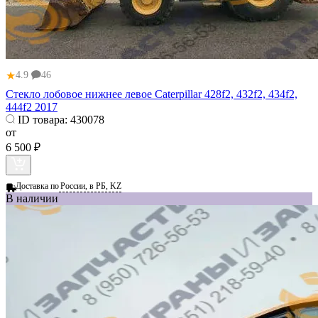
★
4.9
46
Стекло лобовое нижнее левое Caterpillar 428f2, 432f2, 434f2,
444f2 2017
ID товара:
430078
от
6 500 ₽
Доставка по
России, в РБ, KZ
В наличии