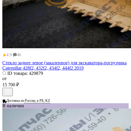
★
4.9
46
Стекло заднее левое (закаленное) для экскаватора-погрузчика
Caterpillar 428f2, 432f2, 434f2, 444f2 2019
ID товара:
429879
от
15 700 ₽
Доставка по
России, в РБ, KZ
В наличии