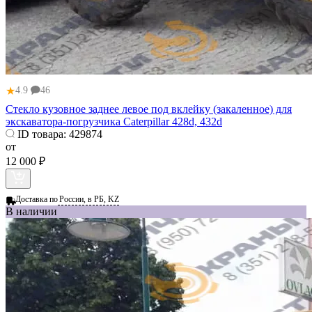
★
4.9
46
Стекло кузовное заднее левое под вклейку (закаленное) для
экскаватора-погрузчика Caterpillar 428d, 432d
ID товара:
429874
от
12 000 ₽
Доставка по
России, в РБ, KZ
В наличии