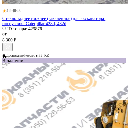
★
4.9
46
Стекло заднее нижнее (закаленное) для экскаватора-
погрузчика Caterpillar 428d, 432d
ID товара:
429876
от
8 300 ₽
Доставка по
России, в РБ, KZ
В наличии