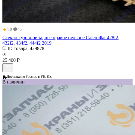
★
4.9
46
Стекло кузовное заднее правое цельное Caterpillar 428f2,
432f2, 434f2, 444f2 2019
ID товара:
429878
от
25 400 ₽
Доставка по
России, в РБ, KZ
В наличии