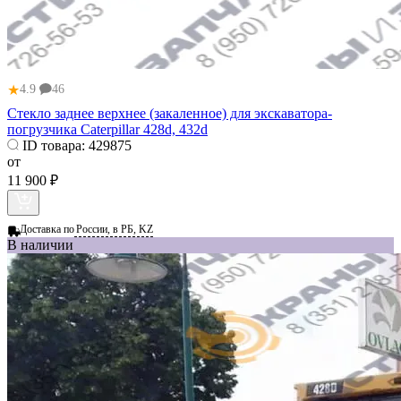
★
4.9
46
Стекло заднее верхнее (закаленное) для экскаватора-
погрузчика Caterpillar 428d, 432d
ID товара:
429875
от
11 900 ₽
Доставка по
России, в РБ, KZ
В наличии