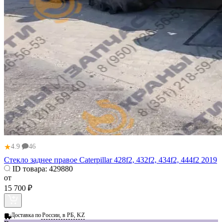
★
4.9
46
Стекло заднее правое Caterpillar 428f2, 432f2, 434f2, 444f2 2019
ID товара:
429880
от
15 700 ₽
Доставка по
России, в РБ, KZ