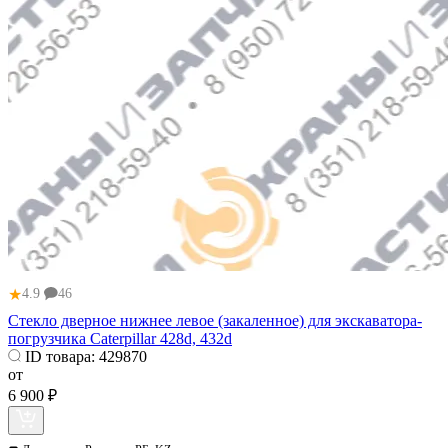
★
4.9
46
Стекло дверное нижнее левое (закаленное) для экскаватора-
погрузчика Caterpillar 428d, 432d
ID товара:
429870
от
6 900 ₽