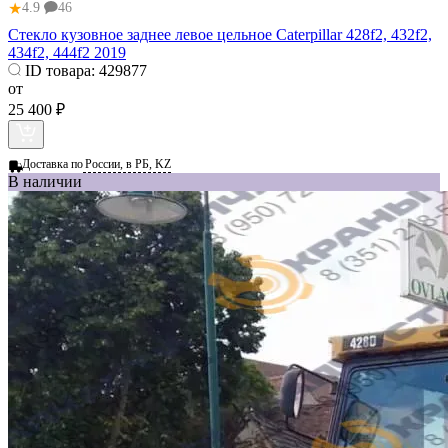
★
4.9
46
Стекло кузовное заднее левое цельное Caterpillar 428f2, 432f2,
434f2, 444f2 2019
ID товара:
429877
от
25 400 ₽
Доставка по
России, в РБ, KZ
В наличии