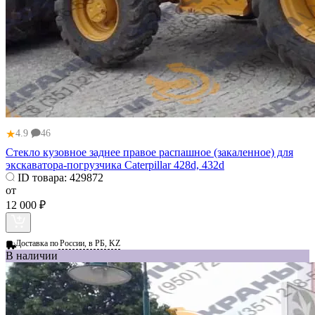
★
4.9
46
Стекло кузовное заднее правое распашное (закаленное) для
экскаватора-погрузчика Caterpillar 428d, 432d
ID товара:
429872
от
12 000 ₽
Доставка по
России, в РБ, KZ
В наличии