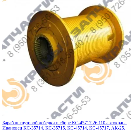
Барабан грузовой лебедки в сборе КС-45717.26.110 автокрана
Ивановец КС-35714, КС-35715, КС-45714, КС-45717, АК-25,