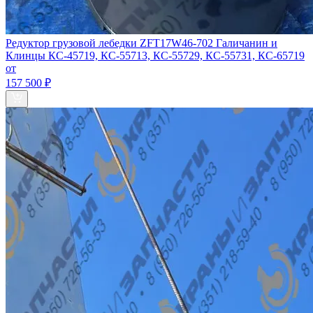
Редуктор грузовой лебедки ZFT17W46-702 Галичанин и
Клинцы КС-45719, КС-55713, КС-55729, КС-55731, КС-65719
от
157 500 ₽