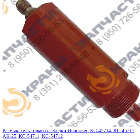
Размыкатель тормоза лебедки Ивановец КС-45714, КС-45717,
АК-25, КС-54711, КС-54712