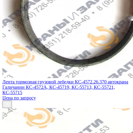
Лента тормозная грузовой лебедки КС-4572.26.370 автокрана
Галичанин КС-4572А, КС-45719, КС-55713, КС-55721,
КС-55715
Цена по запросу