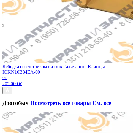
Лебедка со счетчиком витков Галичанин, Клинцы
IQKN10B34EA-00
от
205 000 ₽
Дрогобыч
Посмотреть все товары
См. все