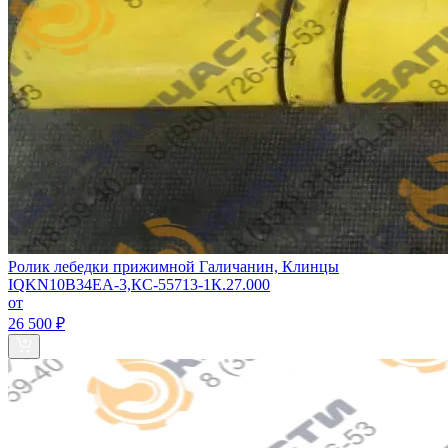
Ролик лебедки прижимной Галичанин, Клинцы
IQKN10B34EA-3,КС-55713-1К.27.000
от
26 500 ₽