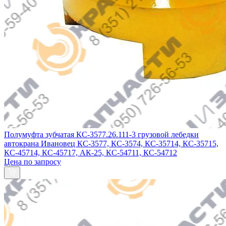
Полумуфта зубчатая КС-3577.26.111-3 грузовой лебедки
автокрана Ивановец КС-3577, КС-3574, КС-35714, КС-35715,
КС-45714, КС-45717, АК-25, КС-54711, КС-54712
Цена по запросу