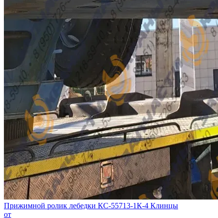
Прижимной ролик лебедки КС-55713-1К-4 Клинцы
от