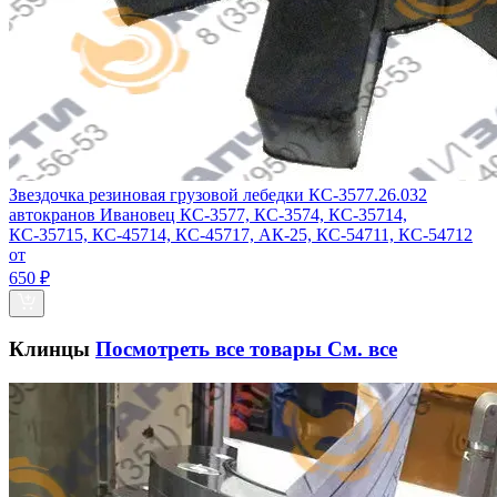
Звездочка резиновая грузовой лебедки КС-3577.26.032
автокранов Ивановец КС-3577, КС-3574, КС-35714,
КС-35715, КС-45714, КС-45717, АК-25, КС-54711, КС-54712
от
650 ₽
Клинцы
Посмотреть все товары
См. все