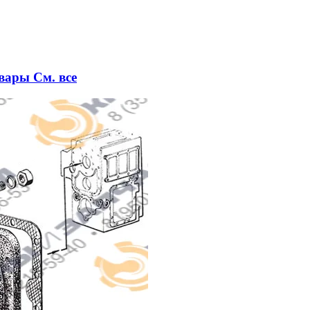
овары
См. все