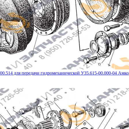
00.514 для передачи гидромеханической У35.615-00.000-04 Амк