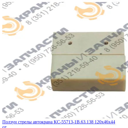
Ползун стрелы автокрана КС-55713-1В.63.138 120х46х44
от