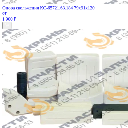
Опора скольжения КС-65721.63.184 79х91х120
от
1 900 ₽