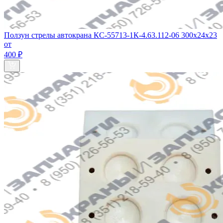
Ползун стрелы автокрана КС-55713-1К-4.63.112-06 300х24х23
от
400 ₽