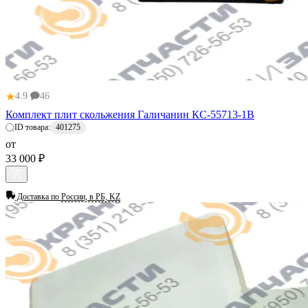
★
4.9
46
Комплект плит скольжения Галичанин КС-55713-1В
ID товара:
401275
от
33 000 ₽
Доставка по
России, в РБ, KZ