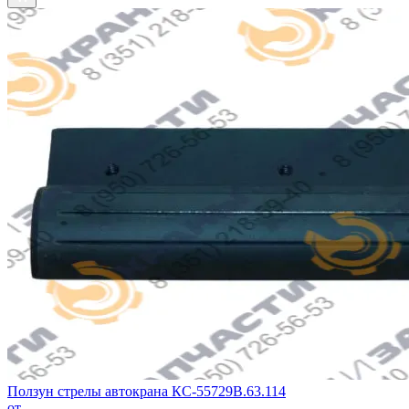
Ползун стрелы автокрана КС-55729В.63.114
от