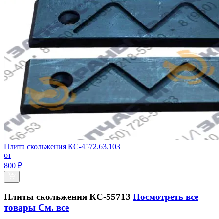
Плита скольжения КС-4572.63.103
от
800 ₽
Плиты скольжения КС-55713
Посмотреть все
товары
См. все