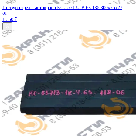
Ползун стрелы автокрана КС-55713-1В.63.136 300х75х27
от
1 350 ₽