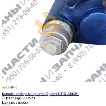
★
4.9
46
Коробка отбора мощности Hydrax HDX-M03P1
ID товара:
473523
Цена по запросу