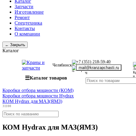
Каталог
Запчасти
Изготовление
Ремонт
Спецтехника
Контакты
О компании
← Закрыть
Каталог
+7 (351) 218-59-40
Челябинск
mail@kranzapchasti.ru
☰
Каталог товаров
Коробки отбора мощности (КОМ)
Коробки отбора мощности Hydrax
КОМ Hydrax для МАЗ(ЯМЗ)
31100
КОМ Hydrax для МАЗ(ЯМЗ)