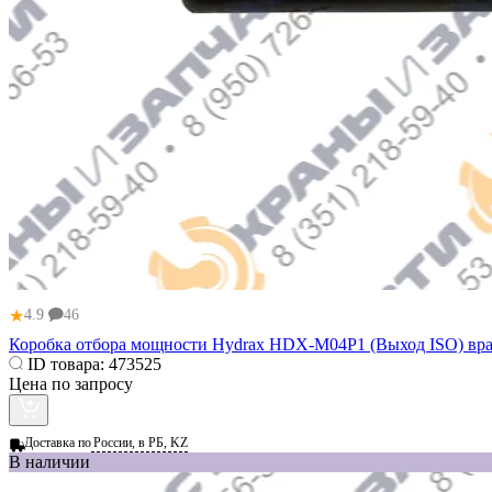
★
4.9
46
Коробка отбора мощности Hydrax HDX-M04P1 (Выход ISO) вр
ID товара:
473525
Цена по запросу
Доставка по
России, в РБ, KZ
В наличии