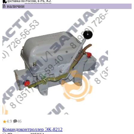
Доставка по
России, в РБ, KZ
В наличии
★
4.9
46
Командоконтроллер ЭК-8212