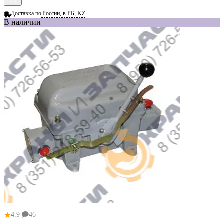
Доставка по
России, в РБ, KZ
В наличии
★
4.9
46