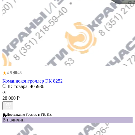
★
4.9
46
Командоконтроллер ЭК 8252
ID товара:
405936
от
28 000 ₽
Доставка по
России, в РБ, KZ
В наличии