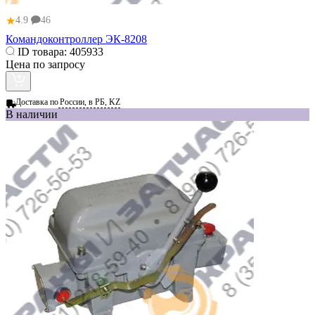
★
4.9
46
Командоконтроллер ЭК-8208
ID товара:
405933
Цена по запросу
Доставка по
России, в РБ, KZ
В наличии