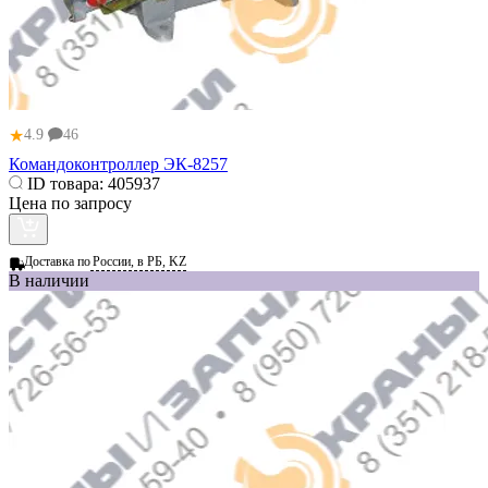
★
4.9
46
Командоконтроллер ЭК-8257
ID товара:
405937
Цена по запросу
Доставка по
России, в РБ, KZ
В наличии