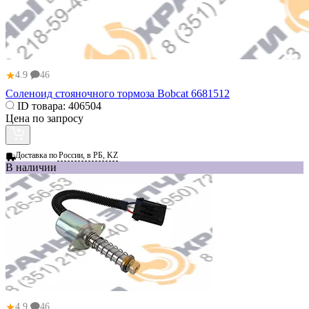
★
4.9
46
Соленоид стояночного тормоза Bobcat 6681512
ID товара:
406504
Цена по запросу
Доставка по
России, в РБ, KZ
В наличии
★
4.9
46