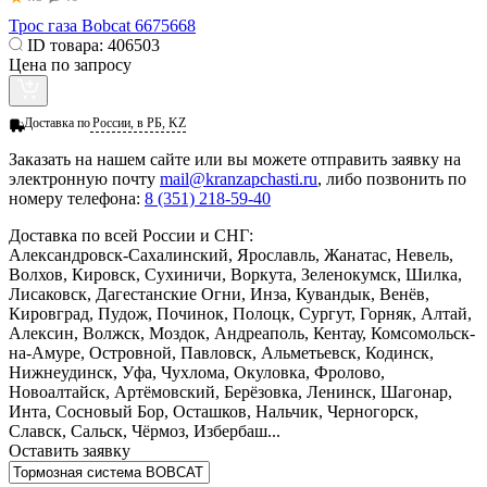
Трос газа Bobcat 6675668
ID товара:
406503
Цена по запросу
Доставка по
России, в РБ, KZ
Заказать
на нашем сайте или вы можете отправить заявку на
электронную почту
mail@kranzapchasti.ru
, либо позвонить по
номеру телефона:
8 (351) 218-59-40
Доставка по всей России и СНГ:
Александровск-Сахалинский, Ярославль, Жанатас, Невель,
Волхов, Кировск, Сухиничи, Воркута, Зеленокумск, Шилка,
Лисаковск, Дагестанские Огни, Инза, Кувандык, Венёв,
Кировград, Пудож, Починок, Полоцк, Сургут, Горняк, Алтай,
Алексин, Волжск, Моздок, Андреаполь, Кентау, Комсомольск-
на-Амуре, Островной, Павловск, Альметьевск, Кодинск,
Нижнеудинск, Уфа, Чухлома, Окуловка, Фролово,
Новоалтайск, Артёмовский, Берёзовка, Ленинск, Шагонар,
Инта, Сосновый Бор, Осташков, Нальчик, Черногорск,
Славск, Сальск, Чёрмоз, Избербаш...
Оставить заявку