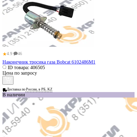
★
4.9
46
Наконечник тросика газа Bobcat 6102486M1
ID товара:
406505
Цена по запросу
Доставка по
России, в РБ, KZ
В наличии