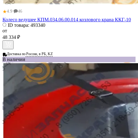
★
4.9
46
Колесо ведущее КПМ.034.06.00.014 козлового крана ККГ-10
ID товара:
493340
от
48 334 ₽
Доставка по
России, в РБ, KZ
В наличии