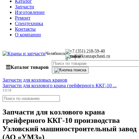
Каталог
Запчасти
Изготовление
Ремонт
Спецтехника
Контакты
О компании
+7 (351) 218-59-40
Челябинск
mail@kranzapchasti.ru
☰
Каталог товаров
Запчасти для козловых кранов
Запчасти для козлового крана грейферного ККГ-10 ...
31158
Запчасти для козлового крана
грейферного ККГ-10 производства
Узловский машиностроительный завод
(АО «УМЗ»)