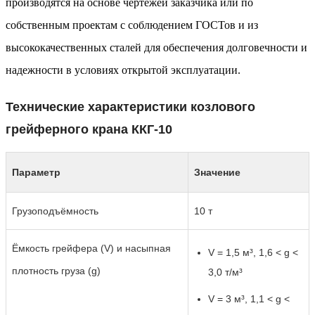
производятся на основе чертежей заказчика или по
собственным проектам с соблюдением ГОСТов и из
высококачественных сталей для обеспечения долговечности и
надежности в условиях открытой эксплуатации.
Технические характеристики козлового
грейферного крана ККГ-10
Параметр
Значение
Грузоподъёмность
10 т
Ёмкость грейфера (V) и насыпная
V = 1,5 м³, 1,6 < g <
плотность груза (g)
3,0 т/м³
V = 3 м³, 1,1 < g <