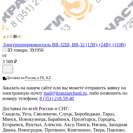
★
4.9
46
Электропневмовентиль ВВ-32Ш, ВВ-32 (12В); (24В); (110В)
ID товара:
391956
от
3 500 ₽
Доставка по
России, в РБ, KZ
Заказать
на нашем сайте или вы можете отправить заявку на
электронную почту
mail@kranzapchasti.ru
, либо позвонить по
номеру телефона:
8 (351) 218-59-40
Доставка по всей России и СНГ:
Скидель, Ухта, Смолевичи, Слуцк, Биробиджан, Тараз,
Минск, Новокузнецк, Барабинск, Пролетарск, Городец,
Егорьевск, Вуктыл, Алексин, Аксу, Пинск, Нягань, Западная
Двина, Новогрудок, Протвино, Княгинино, Тверь, Павлово,