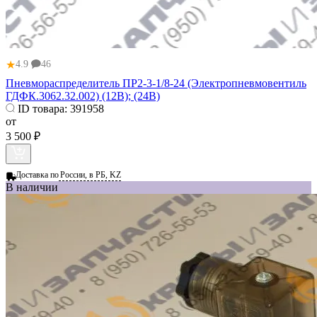
★
4.9
46
Пневмораспределитель ПР2-3-1/8-24 (Электропневмовентиль
ГДФК.3062.32.002) (12В); (24В)
ID товара:
391958
от
3 500 ₽
Доставка по
России, в РБ, KZ
В наличии