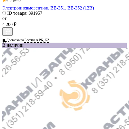
★
4.9
46
Электропневмовентиль ВВ-351, ВВ-352 (12В)
ID товара:
391957
от
4 200 ₽
Доставка по
России, в РБ, KZ
В наличии